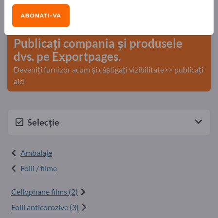
Nevoile – Ofertele – Bunuri second-hand – Contacte
ABONATI-VA
comerciale >> începeți aici
Publicați compania și produsele
dvs. pe Exportpages.
Deveniți furnizor acum și câștigați vizibilitate>> publicați
aici
Selecție
Ambalaje
Folii / filme
Cellophane films (2)
Folii anticorozive (3)