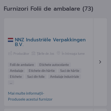
Furnizori Folii de ambalare (73)
NNZ Industriële Verpakkingen
B.V.
Producător
Țările de Jos
În întreaga lume
Folii de ambalare
Etichete autocolante
Ambalaje
Etichete din hârtie
Saci de hârtie
Etichete
Saci din folie
Ambalaje industriale
...
Mai multe informații-
Produsele acestui furnizor