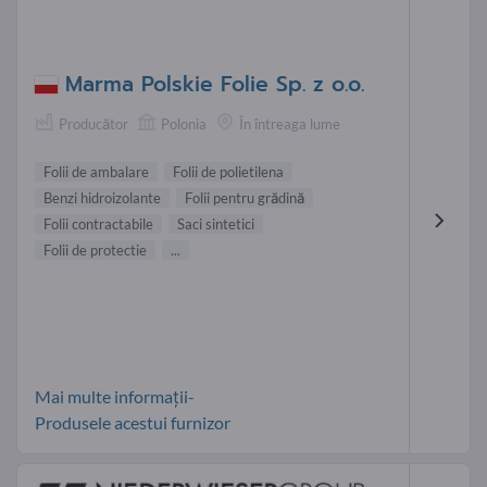
Marma Polskie Folie Sp. z o.o.
Producător
Polonia
În întreaga lume
Folii de ambalare
Folii de polietilena
Benzi hidroizolante
Folii pentru grădină
Folii contractabile
Saci sintetici
Folii de protectie
...
Mai multe informații-
Produsele acestui furnizor