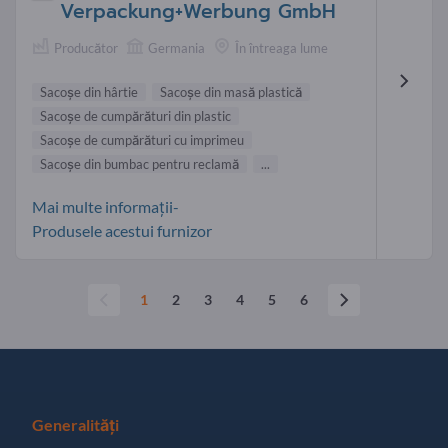
Verpackung+Werbung GmbH
Producător
Germania
În întreaga lume
Sacoşe din hârtie
Sacoşe din masă plastică
Sacoşe de cumpărături din plastic
Sacoşe de cumpărături cu imprimeu
Sacoşe din bumbac pentru reclamă
...
Mai multe informații-
Produsele acestui furnizor
1
2
3
4
5
6
Generalități