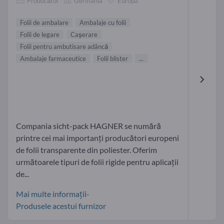
Producător
Germania
Europa
Folii de ambalare
Ambalaje cu folii
Folii de legare
Cașerare
Folii pentru ambutisare adâncă
Ambalaje farmaceutice
Folii blister
...
Compania sicht-pack HAGNER se numără
printre cei mai importanți producători europeni
de folii transparente din poliester. Oferim
următoarele tipuri de folii rigide pentru aplicații
de...
Mai multe informații-
Produsele acestui furnizor