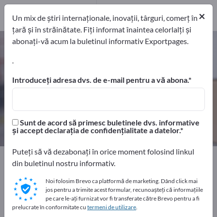
Distribuitori
4
×
Un mix de știri internaționale, inovații, târguri, comerț în
țară și în străinătate. Fiți informat înaintea celorlalți și
abonați-vă acum la buletinul informativ Exportpages.
Folii de ambalare – găsiți
producători și furnizori
.
Introduceți adresa dvs. de e-mail pentru a vă abona.
exportatori
Producători
73
69
Distribuitori
Sunt de acord să primesc buletinele dvs. informative
4
și accept declarația de confidențialitate a datelor.
Puteți să vă dezabonați în orice moment folosind linkul
Home
Transport și Ambalare
Ambalaje
din buletinul nostru informativ.
Folii de ambalare
Noi folosim Brevo ca platformă de marketing. Dând click mai
jos pentru a trimite acest formular, recunoașteți că informațiile
Faceți publicitate gratuit pe
pe care le-ați furnizat vor fi transferate către Brevo pentru a fi
prelucrate în conformitate cu
termeni de utilizare
.
Exportpages!