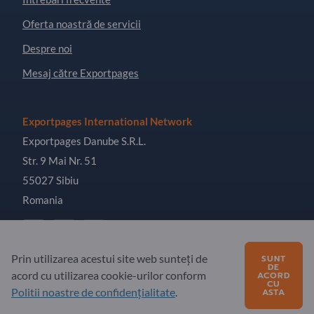
Oferta noastră de servicii
Despre noi
Mesaj către Exportpages
Exportpages International Network
Exportpages Danube S.R.L.
Str. 9 Mai Nr. 51
55027 Sibiu
Romania
Prin utilizarea acestui site web sunteți de
SUNT
DE
acord cu utilizarea cookie-urilor conform
Copyright © 2026 Exportpages International GmbH. All
ACORD
CU
Rights Reserved.
Politii noastre de confidențialitate
.
ASTA