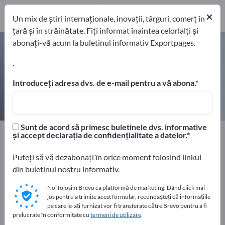
Producători
11
×
Un mix de știri internaționale, inovații, târguri, comerț în
țară și în străinătate. Fiți informat înaintea celorlalți și
abonați-vă acum la buletinul informativ Exportpages.
Senzori de moment de rotatie –
găsiți producători și furnizori
.
Introduceți adresa dvs. de e-mail pentru a vă abona.
exportatori
Producători
11
11
Sunt de acord să primesc buletinele dvs. informative
Home
Tehnologie de măsurare și optică
și accept declarația de confidențialitate a datelor.
Tehnica senzorilor
Senzori de moment de rotatie
Puteți să vă dezabonați în orice moment folosind linkul
din buletinul nostru informativ.
Faceți publicitate gratuit pe
Exportpages!
Noi folosim Brevo ca platformă de marketing. Dând click mai
jos pentru a trimite acest formular, recunoașteți că informațiile
Nevoile – Ofertele – Bunuri second-hand – Contacte
pe care le-ați furnizat vor fi transferate către Brevo pentru a fi
comerciale >> începeți aici
prelucrate în conformitate cu
termeni de utilizare
.