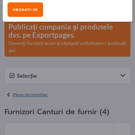
Nevoile – Ofertele – Bunuri second-hand – Contacte
ABONATI-VA
comerciale >> începeți aici
Publicați compania și produsele
dvs. pe Exportpages.
Deveniți furnizor acum și câștigați vizibilitate>> publicați
aici
Selecție
Piese de mobilier
Furnizori Canturi de furnir (4)