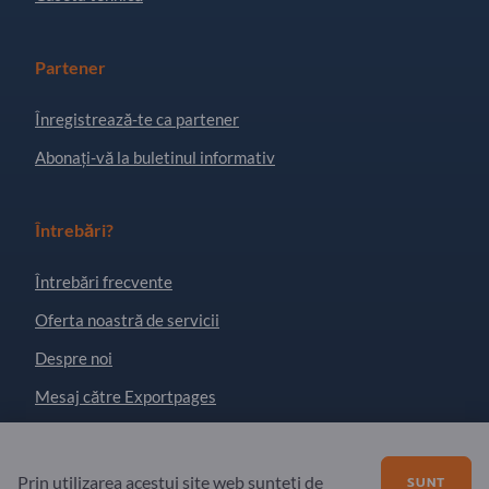
Partener
Înregistrează-te ca partener
Abonați-vă la buletinul informativ
Întrebări?
Întrebări frecvente
Oferta noastră de servicii
Despre noi
Mesaj către Exportpages
Exportpages International Network
Prin utilizarea acestui site web sunteți de
SUNT