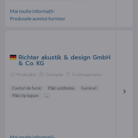
Mai multe informații-
Produsele acestui furnizor
Richter akustik & design GmbH
& Co. KG
Producător
Germania
În întreaga lume
Canturi de furnir
Plăci antifonice
Furniruri
Plăci tip fagure
...
Mai multe informații-