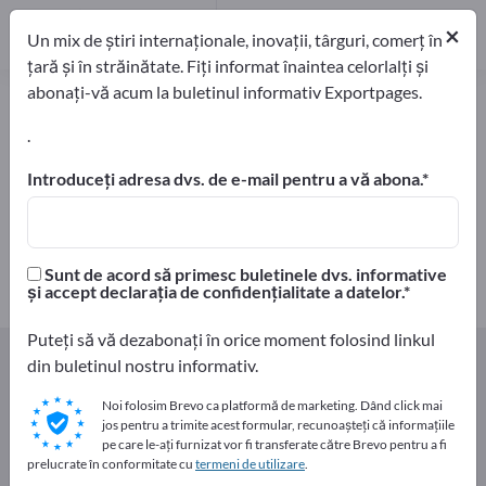
Producători
3
×
Un mix de știri internaționale, inovații, târguri, comerț în
Distribuitori
1
țară și în străinătate. Fiți informat înaintea celorlalți și
abonați-vă acum la buletinul informativ Exportpages.
Canturi de furnir – găsiți
producători și furnizori
.
Introduceți adresa dvs. de e-mail pentru a vă abona.
exportatori
Producători
4
3
Distribuitori
Sunt de acord să primesc buletinele dvs. informative
1
și accept declarația de confidențialitate a datelor.
Puteți să vă dezabonați în orice moment folosind linkul
Home
Componente şi Piese
Piese de mobilier
din buletinul nostru informativ.
Canturi de furnir
Noi folosim Brevo ca platformă de marketing. Dând click mai
jos pentru a trimite acest formular, recunoașteți că informațiile
Faceți publicitate gratuit pe
pe care le-ați furnizat vor fi transferate către Brevo pentru a fi
prelucrate în conformitate cu
termeni de utilizare
.
Exportpages!