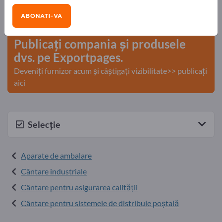
Nevoile – Ofertele – Bunuri second-hand – Contacte
ABONATI-VA
comerciale >> începeți aici
Publicați compania și produsele
dvs. pe Exportpages.
Deveniți furnizor acum și câștigați vizibilitate>> publicați
aici
Selecție
Aparate de ambalare
Cântare industriale
Cântare pentru asigurarea calității
Cântare pentru sistemele de distribuie poștală