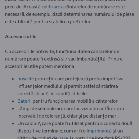
precizie. Această
calibrare
a cântarelor de numărare este
necesară, de exemplu, dacă determinarea numărului de piese
este utilizată pentru stabilirea prețurilor.
Accesorii utile
Cu accesoriile potrivite, funcționalitatea cântarelor de
numărare poate fi extinsă și / sau îmbunătățită. Printre
accesoriile utile putem menționa
huse
de protecție care protejează proba împotriva
influențelor mediului și permit astfel cântărirea
corectă chiar și în condiții dificile.
Baterii
pentru funcționarea mobilă a cântarelor
Lămpi de semnalizare care fac vizibile cântăririle în
intervalul de toleranță, chiar și pe distanțe mari.
Un cablu Y, care poate fi utilizat pentru a conecta două
dispozitive terminale, cum ar fi o
imprimantă
și un
cititor de coduri de
bare
, la portul de interfață RS-232.