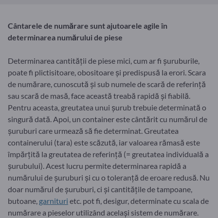
Cântarele de numărare sunt ajutoarele agile în
determinarea numărului de piese
Determinarea cantității de piese mici, cum ar fi șuruburile,
poate fi plictisitoare, obositoare și predispusă la erori. Scara
de numărare, cunoscută și sub numele de scară de referință
sau scară de masă, face această treabă rapidă și fiabilă.
Pentru aceasta, greutatea unui șurub trebuie determinată o
singură dată. Apoi, un container este cântărit cu numărul de
șuruburi care urmează să fie determinat. Greutatea
containerului (tara) este scăzută, iar valoarea rămasă este
împărțită la greutatea de referință (= greutatea individuală a
șurubului). Acest lucru permite determinarea rapidă a
numărului de șuruburi și cu o toleranță de eroare redusă. Nu
doar numărul de șuruburi, ci și cantitățile de tampoane,
butoane,
garnituri
etc. pot fi, desigur, determinate cu scala de
numărare a pieselor utilizând același sistem de numărare.