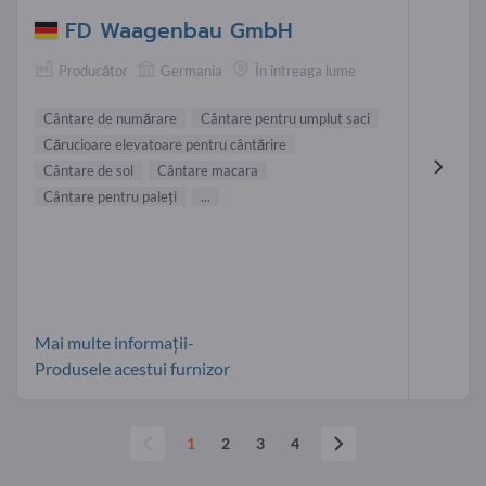
FD Waagenbau GmbH
Producător
Germania
În întreaga lume
Cântare de numărare
Cântare pentru umplut saci
Cărucioare elevatoare pentru cântărire
Cântare de sol
Cântare macara
Cântare pentru paleţi
...
Mai multe informații-
Produsele acestui furnizor
1
2
3
4