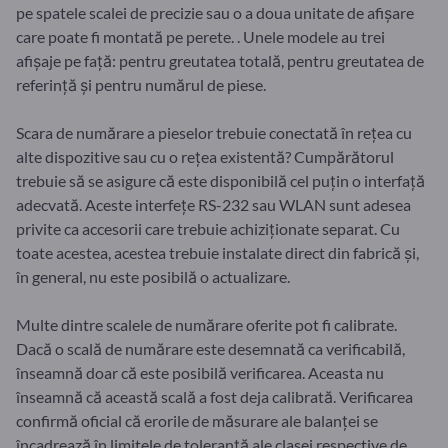
pe spatele scalei de precizie sau o a doua unitate de afișare
care poate fi montată pe perete. . Unele modele au trei
afișaje pe față: pentru greutatea totală, pentru greutatea de
referință și pentru numărul de piese.
Scara de numărare a pieselor trebuie conectată în rețea cu
alte dispozitive sau cu o rețea existentă? Cumpărătorul
trebuie să se asigure că este disponibilă cel puțin o interfață
adecvată. Aceste interfețe RS-232 sau WLAN sunt adesea
privite ca accesorii care trebuie achiziționate separat. Cu
toate acestea, acestea trebuie instalate direct din fabrică și,
în general, nu este posibilă o actualizare.
Multe dintre scalele de numărare oferite pot fi calibrate.
Dacă o scală de numărare este desemnată ca verificabilă,
înseamnă doar că este posibilă verificarea. Aceasta nu
înseamnă că această scală a fost deja calibrată. Verificarea
confirmă oficial că erorile de măsurare ale balanței se
încadrează în limitele de toleranță ale clasei respective de