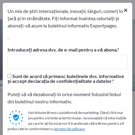
Distribuitori
9
×
Un mix de știri internaționale, inovații, târguri, comerț în
țară și în străinătate. Fiți informat înaintea celorlalți și
abonați-vă acum la buletinul informativ Exportpages.
Cântare de numărare – găsiți
producători și furnizori
.
Introduceți adresa dvs. de e-mail pentru a vă abona.
exportatori
Producători
36
27
Distribuitori
Sunt de acord să primesc buletinele dvs. informative
9
și accept declarația de confidențialitate a datelor.
Puteți să vă dezabonați în orice moment folosind linkul
Home
Transport și Ambalare
Aparate de ambalare
din buletinul nostru informativ.
Cântare de numărare
Noi folosim Brevo ca platformă de marketing. Dând click mai
jos pentru a trimite acest formular, recunoașteți că informațiile
Faceți publicitate gratuit pe
pe care le-ați furnizat vor fi transferate către Brevo pentru a fi
prelucrate în conformitate cu
termeni de utilizare
.
Exportpages!