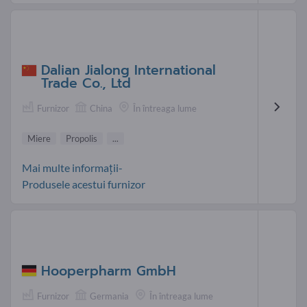
Dalian Jialong International
Trade Co., Ltd
Furnizor
China
În întreaga lume
Miere
Propolis
...
Mai multe informații-
Produsele acestui furnizor
Hooperpharm GmbH
Furnizor
Germania
În întreaga lume