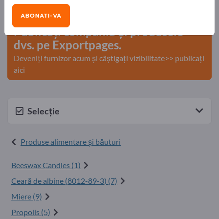
comerciale >> începeți aici
ABONATI-VA
Publicați compania și produsele
dvs. pe Exportpages.
Deveniți furnizor acum și câștigați vizibilitate>> publicați
aici
Selecție
Produse alimentare şi băuturi
Beeswax Candles (1)
Ceară de albine (
8012-89-3
) (7)
Miere (9)
Propolis (5)