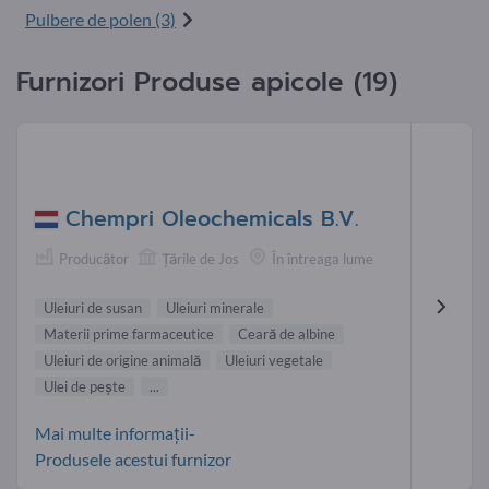
Pulbere de polen (3)
Furnizori Produse apicole (19)
Chempri Oleochemicals B.V.
Producător
Țările de Jos
În întreaga lume
Uleiuri de susan
Uleiuri minerale
Materii prime farmaceutice
Ceară de albine
Uleiuri de origine animală
Uleiuri vegetale
Ulei de pește
...
Mai multe informații-
Produsele acestui furnizor