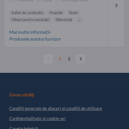
Sulfat de condroitin
Propolis
Rutin
Uleiuri pentru lumânări
Silimarină
...
Mai multe informații-
Produsele acestui furnizor
1
2
Generalități
Condiţii generale de afaceri și condiții de utilizare
Confidențialitate și cookie-uri
Caseta tehnică