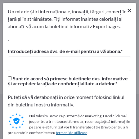
Producători
15
×
Un mix de știri internaționale, inovații, târguri, comerț în
Distribuitori
4
țară și în străinătate. Fiți informat înaintea celorlalți și
abonați-vă acum la buletinul informativ Exportpages.
Produse apicole – găsiți
producători și furnizori
.
Introduceți adresa dvs. de e-mail pentru a vă abona.
exportatori
Producători
19
15
Distribuitori
Sunt de acord să primesc buletinele dvs. informative
4
și accept declarația de confidențialitate a datelor.
Puteți să vă dezabonați în orice moment folosind linkul
Home
Produse alimentare şi băuturi
Produse apicole
din buletinul nostru informativ.
Noi folosim Brevo ca platformă de marketing. Dând click mai
Faceți publicitate gratuit pe
jos pentru a trimite acest formular, recunoașteți că informațiile
Exportpages!
pe care le-ați furnizat vor fi transferate către Brevo pentru a fi
prelucrate în conformitate cu
termeni de utilizare
.
Nevoile – Ofertele – Bunuri second-hand – Contacte