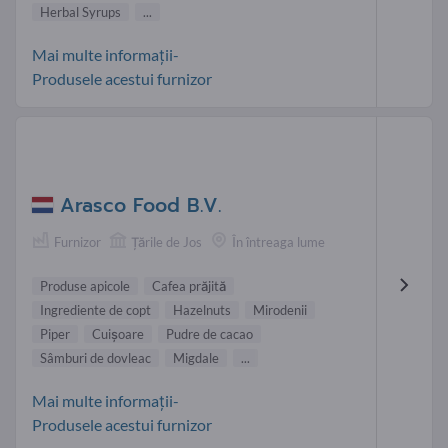
Herbal Syrups
...
Mai multe informații-
Produsele acestui furnizor
Arasco Food B.V.
Furnizor
Țările de Jos
În întreaga lume
Produse apicole
Cafea prăjită
Ingrediente de copt
Hazelnuts
Mirodenii
Piper
Cuișoare
Pudre de cacao
Sâmburi de dovleac
Migdale
...
Mai multe informații-
Produsele acestui furnizor