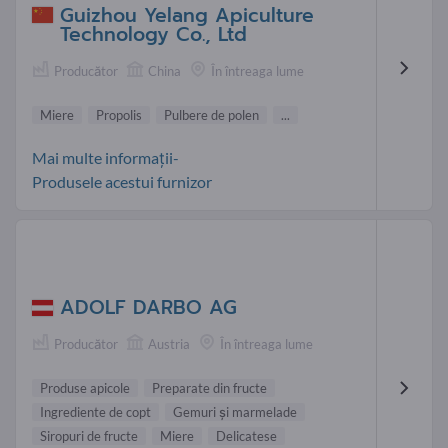
Guizhou Yelang Apiculture
Technology Co., Ltd
Producător
China
În întreaga lume
Miere
Propolis
Pulbere de polen
...
Mai multe informații-
Produsele acestui furnizor
ADOLF DARBO AG
Producător
Austria
În întreaga lume
Produse apicole
Preparate din fructe
Ingrediente de copt
Gemuri şi marmelade
Siropuri de fructe
Miere
Delicatese