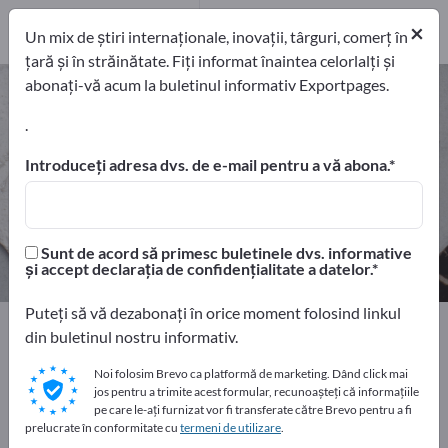
Distribuitori
3
×
Un mix de știri internaționale, inovații, târguri, comerț în
țară și în străinătate. Fiți informat înaintea celorlalți și
abonați-vă acum la buletinul informativ Exportpages.
Ceramică – găsiți producători și
furnizori
.
Introduceți adresa dvs. de e-mail pentru a vă abona.
exportatori
Producători
34
31
Distribuitori
Sunt de acord să primesc buletinele dvs. informative
3
și accept declarația de confidențialitate a datelor.
Puteți să vă dezabonați în orice moment folosind linkul
Home
Materii prime şi semifabricate
Ceramică
din buletinul nostru informativ.
Noi folosim Brevo ca platformă de marketing. Dând click mai
Faceți publicitate gratuit pe
jos pentru a trimite acest formular, recunoașteți că informațiile
Exportpages!
pe care le-ați furnizat vor fi transferate către Brevo pentru a fi
prelucrate în conformitate cu
termeni de utilizare
.
Nevoile – Ofertele – Bunuri second-hand – Contacte