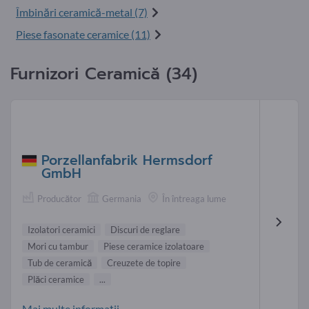
Îmbinări ceramică-metal (7)
Piese fasonate ceramice (11)
Furnizori Ceramică (34)
Porzellanfabrik Hermsdorf
GmbH
Producător
Germania
În întreaga lume
Izolatori ceramici
Discuri de reglare
Mori cu tambur
Piese ceramice izolatoare
Tub de ceramică
Creuzete de topire
Plăci ceramice
...
Mai multe informații-