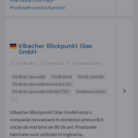
Produsele acestui furnizor
Irlbacher Blickpunkt Glas
GmbH
Producător
Germania
În întreaga lume
Sticlă de siguranţă
Sticlă plană
Sticlă colorată
Sticlă de siguranță laminată (LSG)
Sticlă de siguranță întărită (TSG)
Înobilarea sticlei
...
Irlbacher Blickpunkt Glas GmbH este o
companie inovatoare în domeniul prelucrării
sticlei de mai bine de 80 de ani. Produsele
fabricate sunt utilizate în ingineria...