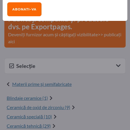
comerciale >> începeți aici
ABONATI-VA
Publicați compania și produsele
dvs. pe Exportpages.
Deveniți furnizor acum și câștigați vizibilitate>> publicați
aici
Selecție
Materii prime şi semifabricate
Blindaje ceramice (1)
Ceramică de oxid de zirconiu (9)
Ceramică specială (10)
Ceramică tehnică (29)