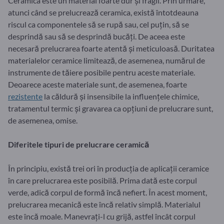
Ceramica este un material foarte dur și fragil. Prin urmare,
atunci când se prelucrează ceramica, există întotdeauna
riscul ca componentele să se rupă sau, cel puțin, să se
desprindă sau să se desprindă bucăți. De aceea este
necesară prelucrarea foarte atentă și meticuloasă. Duritatea
materialelor ceramice limitează, de asemenea, numărul de
instrumente de tăiere posibile pentru aceste materiale.
Deoarece aceste materiale sunt, de asemenea, foarte
rezistente
la căldură și insensibile la influențele chimice,
tratamentul termic și gravarea ca opțiuni de prelucrare sunt,
de asemenea, omise.
Diferitele tipuri de prelucrare ceramică
În principiu, există trei ori în producția de aplicații ceramice
în care prelucrarea este posibilă. Prima dată este corpul
verde, adică corpul de formă încă nefiert. În acest moment,
prelucrarea mecanică este încă relativ simplă. Materialul
este încă moale. Manevrați-l cu grijă, astfel încât corpul