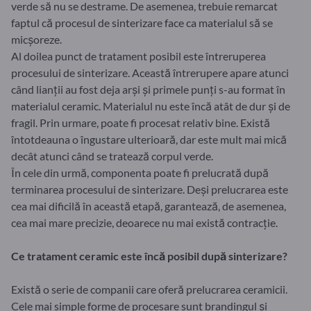
verde să nu se destrame. De asemenea, trebuie remarcat
faptul că procesul de sinterizare face ca materialul să se
micșoreze.
Al doilea punct de tratament posibil este întreruperea
procesului de sinterizare. Această întrerupere apare atunci
când lianții au fost deja arși și primele punți s-au format în
materialul ceramic. Materialul nu este încă atât de dur și de
fragil. Prin urmare, poate fi procesat relativ bine. Există
întotdeauna o îngustare ulterioară, dar este mult mai mică
decât atunci când se tratează corpul verde.
În cele din urmă, componenta poate fi prelucrată după
terminarea procesului de sinterizare. Deși prelucrarea este
cea mai dificilă în această etapă, garantează, de asemenea,
cea mai mare precizie, deoarece nu mai există contracție.
Ce tratament ceramic este încă posibil după sinterizare?
Există o serie de companii care oferă prelucrarea ceramicii.
Cele mai simple forme de procesare sunt brandingul și