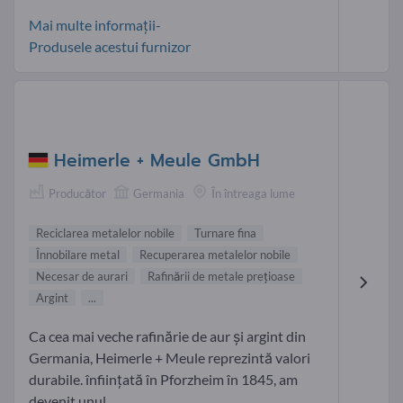
Mai multe informații-
Produsele acestui furnizor
Heimerle + Meule GmbH
Producător
Germania
În întreaga lume
Reciclarea metalelor nobile
Turnare fina
Înnobilare metal
Recuperarea metalelor nobile
Necesar de aurari
Rafinării de metale prețioase
Argint
...
Ca cea mai veche rafinărie de aur și argint din
Germania, Heimerle + Meule reprezintă valori
durabile. înființată în Pforzheim în 1845, am
devenit unul...