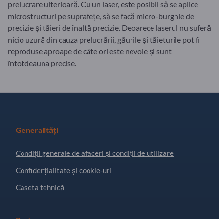
prelucrare ulterioară. Cu un laser, este posibil să se aplice
microstructuri pe suprafețe, să se facă micro-burghie de
precizie și tăieri de înaltă precizie. Deoarece laserul nu suferă
nicio uzură din cauza prelucrării, găurile și tăieturile pot fi
reproduse aproape de câte ori este nevoie și sunt
întotdeauna precise.
Generalități
Condiţii generale de afaceri și condiții de utilizare
Confidențialitate și cookie-uri
Caseta tehnică