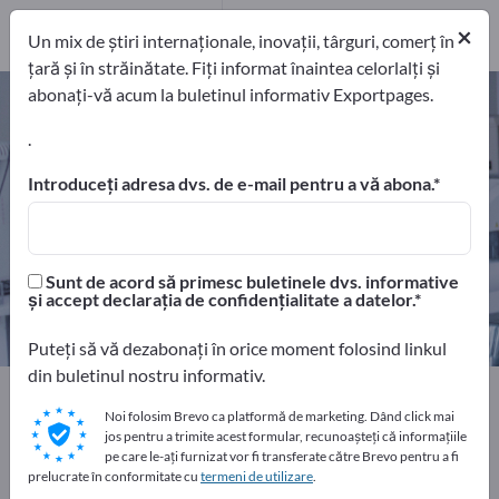
Distribuitori
1
×
Un mix de știri internaționale, inovații, târguri, comerț în
țară și în străinătate. Fiți informat înaintea celorlalți și
abonați-vă acum la buletinul informativ Exportpages.
Dispozitiv de verificare a
bancnotelor – găsiți producători și
.
furnizori
Introduceți adresa dvs. de e-mail pentru a vă abona.
exportatori
Producători
5
4
Sunt de acord să primesc buletinele dvs. informative
Distribuitori
și accept declarația de confidențialitate a datelor.
1
Puteți să vă dezabonați în orice moment folosind linkul
din buletinul nostru informativ.
Home
Echipamente de firmă / Mobilier instituțional
Noi folosim Brevo ca platformă de marketing. Dând click mai
Amenajări pentru bănci
jos pentru a trimite acest formular, recunoașteți că informațiile
Dispozitiv de verificare a bancnotelor
pe care le-ați furnizat vor fi transferate către Brevo pentru a fi
prelucrate în conformitate cu
termeni de utilizare
.