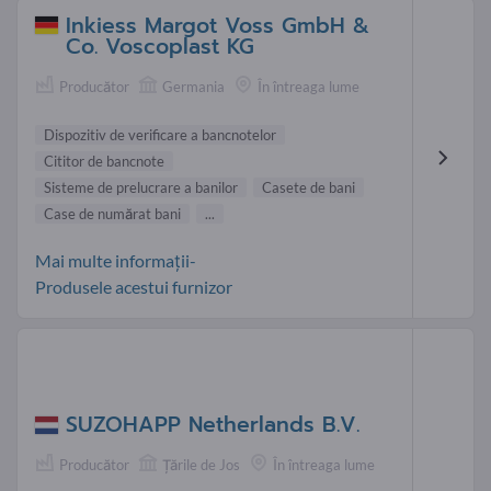
Inkiess Margot Voss GmbH &
Co. Voscoplast KG
Producător
Germania
În întreaga lume
Dispozitiv de verificare a bancnotelor
Cititor de bancnote
Sisteme de prelucrare a banilor
Casete de bani
Case de numărat bani
...
Mai multe informații-
Produsele acestui furnizor
SUZOHAPP Netherlands B.V.
Producător
Țările de Jos
În întreaga lume