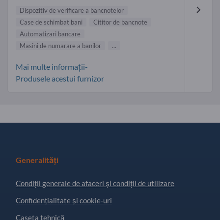
Dispozitiv de verificare a bancnotelor
Case de schimbat bani
Cititor de bancnote
Automatizari bancare
Masini de numarare a banilor
...
Mai multe informații-
Produsele acestui furnizor
Generalități
Condiţii generale de afaceri și condiții de utilizare
Confidențialitate și cookie-uri
Caseta tehnică