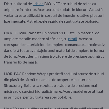
Distribuitorul de
lichide
BIO-NET are tuburi de rețea cu
aripioare în interior. Acestea sunt sudate în blocuri. Această
variantă este utilizată în corpuri de imersie rotative și paturi
fixe imersate. Astfel, apele reziduale sunt tratate biologic.
Un VFF-Twin-Pak este un brevet VFF. Este un material de
umplere metalic, modern și eficient, cu
profil
. Aceasta
corespunde materialelor de umplere comandate aproximativ,
dar oferă toate avantajele unui material de umplere în formă
de turn. Acest design asigură o cădere de presiune optimă cu
transfer fix de masă.
NOR-PAC Random Wraps prezintă secțiuni scurte de tuburi
din plasă de sârmă cu lamele de acoperire în interior.
Structura grilei are ca rezultat o scădere de presiune mai
mică sau o sarcină hidraulică mare. Acest model este utilizat
în principal pentru tratarea apei potabile.
Un VSP este un cilindru gol cu o structură de grilă elaborată.