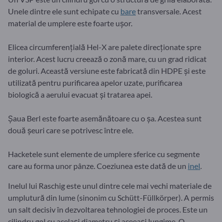
Unele dintre ele sunt echipate cu
bare
transversale. Acest
material de umplere este foarte ușor.
Elicea circumferențială Hel-X are palete direcționate spre
interior. Acest lucru creează o zonă mare, cu un grad ridicat
de goluri. Această versiune este fabricată din HDPE și este
utilizată pentru purificarea apelor uzate, purificarea
biologică a aerului evacuat și tratarea apei.
Șaua Berl este foarte asemănătoare cu o șa. Acestea sunt
două șeuri care se potrivesc între ele.
Hacketele sunt elemente de umplere sferice cu segmente
care au forma unor pânze. Coeziunea este dată de un
inel
.
Inelul lui Raschig este unul dintre cele mai vechi materiale de
umplutură din lume (sinonim cu Schütt-Füllkörper). A permis
un salt decisiv în dezvoltarea tehnologiei de proces. Este un
cilindru gol cu același diametru și aceeași lungime. O