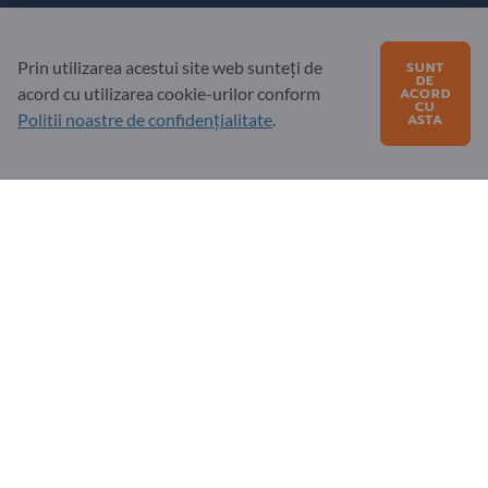
Partener
Prin utilizarea acestui site web sunteți de
SUNT
Înregistrează-te ca partener
DE
acord cu utilizarea cookie-urilor conform
ACORD
Abonați-vă la buletinul informativ
CU
Politii noastre de confidențialitate
.
ASTA
Întrebări?
Întrebări frecvente
Oferta noastră de servicii
Despre noi
Mesaj către Exportpages
Exportpages International Network
Exportpages Danube S.R.L.
Str. 9 Mai Nr. 51