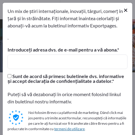
5
Producători
×
Un mix de știri internaționale, inovații, târguri, comerț în
5
țară și în străinătate. Fiți informat înaintea celorlalți și
abonați-vă acum la buletinul informativ Exportpages.
Materiale de umpere – găsiți
producători și furnizori
.
Introduceți adresa dvs. de e-mail pentru a vă abona.
exportatori
Producători
5
5
Sunt de acord să primesc buletinele dvs. informative
Home
Componente şi Piese
Piese din material plastic
și accept declarația de confidențialitate a datelor.
Materiale de umpere
Puteți să vă dezabonați în orice moment folosind linkul
din buletinul nostru informativ.
Faceți publicitate gratuit pe
Exportpages!
Noi folosim Brevo ca platformă de marketing. Dând click mai
jos pentru a trimite acest formular, recunoașteți că informațiile
Nevoile – Ofertele – Bunuri second-hand – Contacte
pe care le-ați furnizat vor fi transferate către Brevo pentru a fi
comerciale >> începeți aici
prelucrate în conformitate cu
termeni de utilizare
.