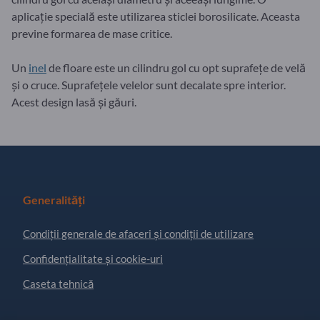
aplicație specială este utilizarea sticlei borosilicate. Aceasta
previne formarea de mase critice.
Un
inel
de floare este un cilindru gol cu opt suprafețe de velă
și o cruce. Suprafețele velelor sunt decalate spre interior.
Acest design lasă și găuri.
Generalități
Condiţii generale de afaceri și condiții de utilizare
Confidențialitate și cookie-uri
Caseta tehnică