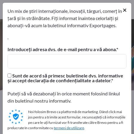
5
Distribuitori
×
1
Un mix de știri internaționale, inovații, târguri, comerț în
țară și în străinătate. Fiți informat înaintea celorlalți și
abonați-vă acum la buletinul informativ Exportpages.
Rafturi de expunere a mărfurilor –
găsiți producători și furnizori
.
Introduceți adresa dvs. de e-mail pentru a vă abona.
exportatori
Producători
6
5
Distribuitori
Sunt de acord să primesc buletinele dvs. informative
1
și accept declarația de confidențialitate a datelor.
Puteți să vă dezabonați în orice moment folosind linkul
Home
Articole de birou
din buletinul nostru informativ.
Material promoţional şi de prezentare
Afişaje pentru publicitate
Noi folosim Brevo ca platformă de marketing. Dând click mai
jos pentru a trimite acest formular, recunoașteți că informațiile
Rafturi de expunere a mărfurilor
pe care le-ați furnizat vor fi transferate către Brevo pentru a fi
prelucrate în conformitate cu
termeni de utilizare
.