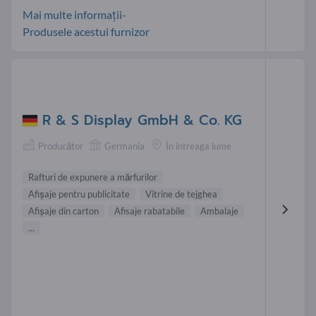
Mai multe informații-
Produsele acestui furnizor
R & S Display GmbH & Co. KG
Producător
Germania
În întreaga lume
Rafturi de expunere a mărfurilor
Afişaje pentru publicitate
Vitrine de tejghea
Afişaje din carton
Afisaje rabatabile
Ambalaje
...