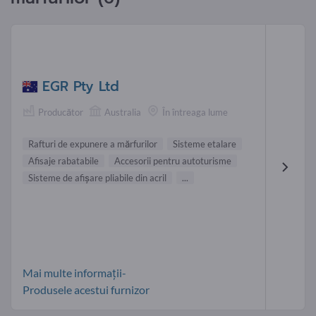
EGR Pty Ltd
Producător
Australia
În întreaga lume
Rafturi de expunere a mărfurilor
Sisteme etalare
Afisaje rabatabile
Accesorii pentru autoturisme
Sisteme de afişare pliabile din acril
...
Mai multe informații-
Produsele acestui furnizor