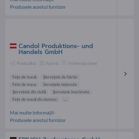
Produsele acestui furnizor
Candol Produktions- und
Handels GmbH
Producător
Austria
În întreaga lume
Feţe de masă
Şerveţele de hârtie
Fete de masa
Servețele nețesute
Şerveţele din stofă
Şerveţele imprimate
Fețe de masă din damasc
...
Mai multe informații-
Produsele acestui furnizor