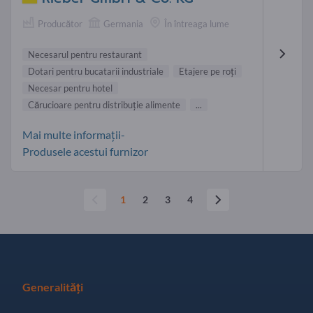
Producător
Germania
În întreaga lume
Necesarul pentru restaurant
Dotari pentru bucatarii industriale
Etajere pe roţi
Necesar pentru hotel
Cărucioare pentru distribuţie alimente
...
Mai multe informații-
Produsele acestui furnizor
1
2
3
4
Generalități