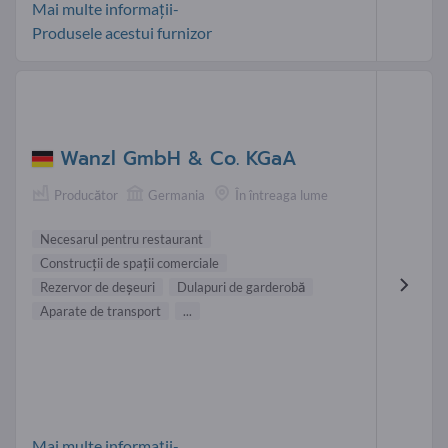
Mai multe informații-
Produsele acestui furnizor
Wanzl GmbH & Co. KGaA
Producător
Germania
În întreaga lume
Necesarul pentru restaurant
Construcţii de spaţii comerciale
Rezervor de deşeuri
Dulapuri de garderobă
Aparate de transport
...
Mai multe informații-