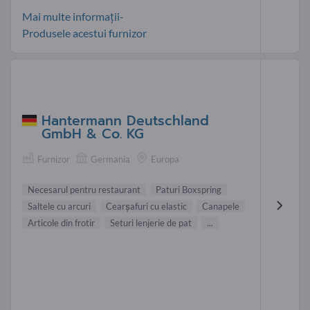
Mai multe informații-
Produsele acestui furnizor
Hantermann Deutschland
GmbH & Co. KG
Furnizor
Germania
Europa
Necesarul pentru restaurant
Paturi Boxspring
Saltele cu arcuri
Cearșafuri cu elastic
Canapele
Articole din frotir
Seturi lenjerie de pat
...