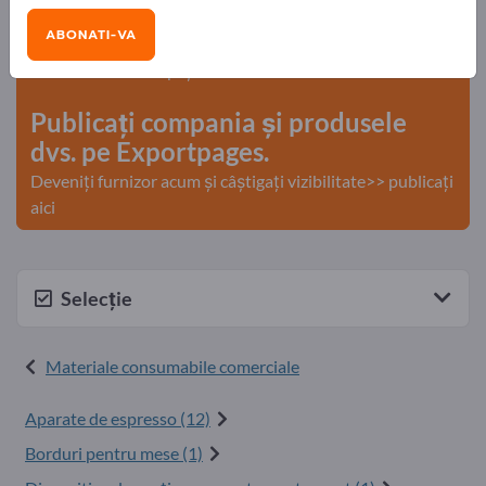
Exportpages!
ABONATI-VA
Nevoile – Ofertele – Bunuri second-hand – Contacte
comerciale >> începeți aici
Publicați compania și produsele
dvs. pe Exportpages.
Deveniți furnizor acum și câștigați vizibilitate>> publicați
aici
Selecție
Materiale consumabile comerciale
Aparate de espresso (12)
Borduri pentru mese (1)