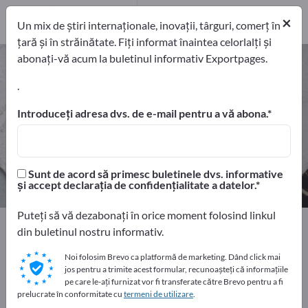
Distribuitori
2
×
Un mix de știri internaționale, inovații, târguri, comerț în
țară și în străinătate. Fiți informat înaintea celorlalți și
abonați-vă acum la buletinul informativ Exportpages.
Necesarul pentru restaurant –
găsiți producători și furnizori
.
Introduceți adresa dvs. de e-mail pentru a vă abona.
exportatori
Producători
34
32
Distribuitori
Sunt de acord să primesc buletinele dvs. informative
2
și accept declarația de confidențialitate a datelor.
Puteți să vă dezabonați în orice moment folosind linkul
Home
Materii prime şi semifabricate
din buletinul nostru informativ.
Materiale consumabile comerciale
Necesarul pentru restaurant
Noi folosim Brevo ca platformă de marketing. Dând click mai
jos pentru a trimite acest formular, recunoașteți că informațiile
pe care le-ați furnizat vor fi transferate către Brevo pentru a fi
prelucrate în conformitate cu
Faceți publicitate gratuit pe
termeni de utilizare
.