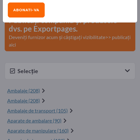
comerciale >> începeți aici
ABONATI-VA
Publicați compania și produsele
dvs. pe Exportpages.
Deveniți furnizor acum și câștigați vizibilitate>> publicați
aici
Selecție
Ambalaje (208)
Ambalaje (208)
Ambalaje de transport (105)
Aparate de ambalare (90)
Aparate de manipulare (160)