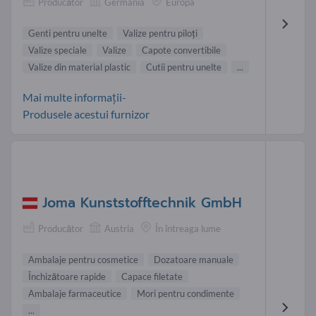
Producător
Germania
Europa
Genti pentru unelte
Valize pentru piloţi
Valize speciale
Valize
Capote convertibile
Valize din material plastic
Cutii pentru unelte
...
Mai multe informații-
Produsele acestui furnizor
Joma Kunststofftechnik GmbH
Producător
Austria
În întreaga lume
Ambalaje pentru cosmetice
Dozatoare manuale
Închizătoare rapide
Capace filetate
Ambalaje farmaceutice
Mori pentru condimente
...