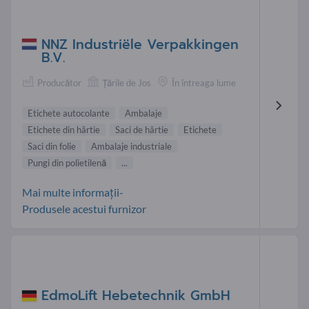
NNZ Industriële Verpakkingen
B.V.
Producător
Țările de Jos
În întreaga lume
Etichete autocolante
Ambalaje
Etichete din hârtie
Saci de hârtie
Etichete
Saci din folie
Ambalaje industriale
Pungi din polietilenă
...
Mai multe informații-
Produsele acestui furnizor
EdmoLift Hebetechnik GmbH