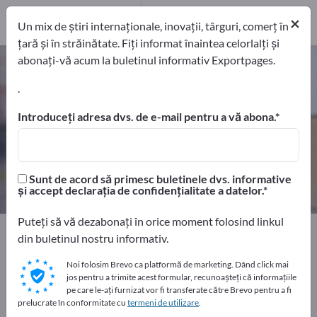
furnizori de servicii
47
×
Un mix de știri internaționale, inovații, târguri, comerț în
țară și în străinătate. Fiți informat înaintea celorlalți și
abonați-vă acum la buletinul informativ Exportpages.
Transport și Ambalare – găsiți
producători și furnizori
.
Introduceți adresa dvs. de e-mail pentru a vă abona.
exportatori
Producători
1.208
1.102
Distribuitori
furnizori de servicii
Sunt de acord să primesc buletinele dvs. informative
59
47
și accept declarația de confidențialitate a datelor.
Puteți să vă dezabonați în orice moment folosind linkul
Home
Transport și Ambalare
din buletinul nostru informativ.
Noi folosim Brevo ca platformă de marketing. Dând click mai
Faceți publicitate gratuit pe
jos pentru a trimite acest formular, recunoașteți că informațiile
Exportpages!
pe care le-ați furnizat vor fi transferate către Brevo pentru a fi
prelucrate în conformitate cu
termeni de utilizare
.
Nevoile – Ofertele – Bunuri second-hand – Contacte