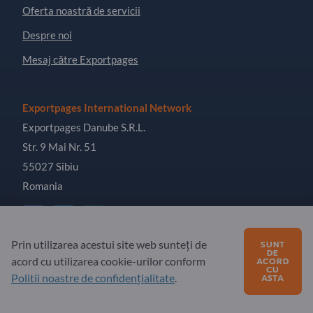
Oferta noastră de servicii
Despre noi
Mesaj către Exportpages
Exportpages International Network
Exportpages Danube S.R.L.
Str. 9 Mai Nr. 51
55027 Sibiu
Romania
Prin utilizarea acestui site web sunteți de
SUNT
DE
acord cu utilizarea cookie-urilor conform
ACORD
Copyright © 2026 Exportpages International GmbH. All
CU
Rights Reserved.
Politii noastre de confidențialitate
.
ASTA