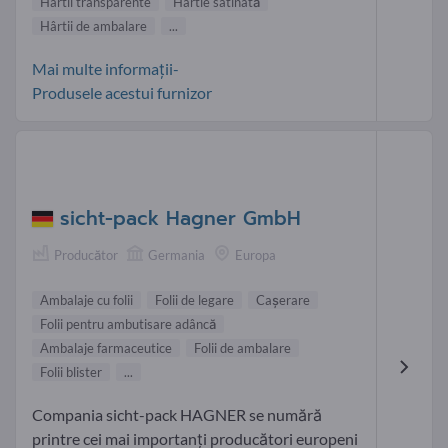
Hârtii transparente
Hârtie satinată
Hârtii de ambalare
...
Mai multe informații-
Produsele acestui furnizor
sicht-pack Hagner GmbH
Producător
Germania
Europa
Ambalaje cu folii
Folii de legare
Cașerare
Folii pentru ambutisare adâncă
Ambalaje farmaceutice
Folii de ambalare
Folii blister
...
Compania sicht-pack HAGNER se numără
printre cei mai importanți producători europeni