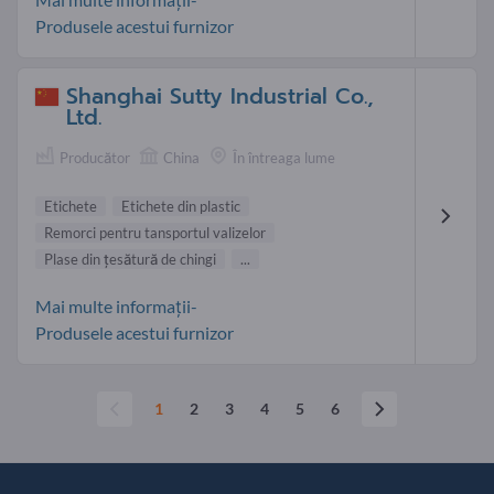
Produsele acestui furnizor
Shanghai Sutty Industrial Co.,
Ltd.
Producător
China
În întreaga lume
Etichete
Etichete din plastic
Remorci pentru tansportul valizelor
Plase din țesătură de chingi
...
Mai multe informații-
Produsele acestui furnizor
1
2
3
4
5
6