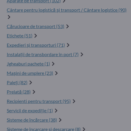
Aparate de transport (102)
Cântare pentru logistică și transport / Cântare logistice (90)
Cărucioare de transport (53)
Etichete (51)
Expedieri şi transporturi (71)
Instalații de transbordare în port (7)
Jgheaburi pachete (1)
Maşini de umplere (23)
Paleţi (82)
Prelată (28)
Recipienti pentru transport (95)
Servicii de expediţie (1)
Sisteme de încărcare (38)
Sisteme de încarcare si descarcare (8)