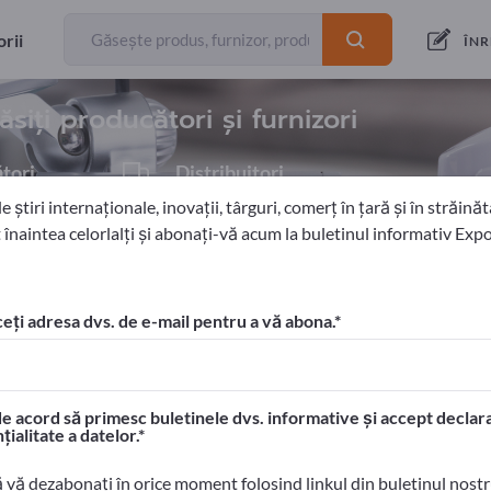
exportatori
20
rii
ÎNR
ăsiți producători și furnizori
tori
Distribuitori
1
 știri internaționale, inovații, târguri, comerț în țară și în străinăta
 înaintea celorlalți și abonați-vă acum la buletinul informativ Exp
 barieră
Stâlpi mobili / Stâlpişori
eți adresa dvs. de e-mail pentru a vă abona.
 Exportpages!
tacte comerciale >> începeți aici
e acord să primesc buletinele dvs. informative și accept declara
ele dvs. pe Exportpages.
țialitate a datelor.
> publicați aici
ă vă dezabonați în orice moment folosind linkul din buletinul nost