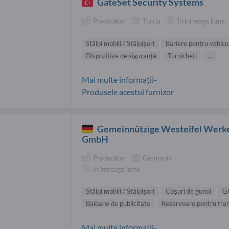
GateSet Security Systems
Producător
Turcia
În întreaga lume
Stâlpi mobili / Stâlpişori
Bariere pentru vehicu
Dispozitive de siguranță
Turnicheţi
...
Mai multe informații-
Produsele acestui furnizor
Gemeinnützige Westeifel Werk
GmbH
Producător
Germania
În întreaga lume
Stâlpi mobili / Stâlpişori
Coșuri de gunoi
Gh
Baloane de publicitate
Rezervoare pentru tra
Mai multe informații-