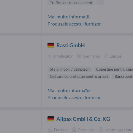
Traffic control equipment
...
Mai multe informații-
Produsele acestui furnizor
Rasti GmbH
Producător
Germania
Europa
Stâlpi mobili / Stâlpişori
Copertine pentru supo
Grătare de protecţie pentru arbori
Bănci pent
Mai multe informații-
Produsele acestui furnizor
Allpax GmbH & Co. KG
Furnizor
Germania
În întreaga lume