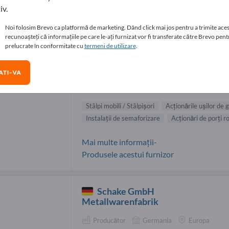
iv.
izori Stâlpi mobili / Stâlpişori (20)
Noi folosim Brevo ca platformă de marketing. Dând click mai jos pentru a trimite aces
recunoașteți că informațiile pe care le-ați furnizat vor fi transferate către Brevo pentr
prelucrate în conformitate cu
termeni de utilizare
.
Berner Torantriebe KG
Producător
Germania
TI-VA
În întreaga lume
Stâlpi mobili / Stâlpişori
Acţionările uşilor de 
Instalaţii de semaforizare
Acţionări de porţi r
Mai multe informații-
Produsele acestui furnizor
Schake GmbH
Metallwarenfabrik
Producător
Germania
Europa