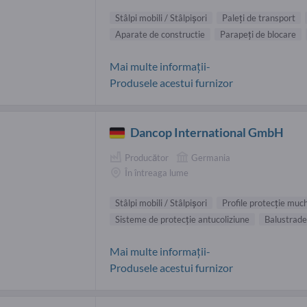
Stâlpi mobili / Stâlpişori
Paleţi de transport
Aparate de constructie
Parapeţi de blocare
Mai multe informații-
Produsele acestui furnizor
Dancop International GmbH
Producător
Germania
În întreaga lume
Stâlpi mobili / Stâlpişori
Profile protecţie much
Sisteme de protecţie antucoliziune
Balustrade
Mai multe informații-
Produsele acestui furnizor