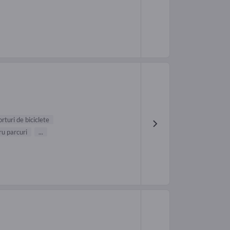
rturi de biciclete
ru parcuri
...