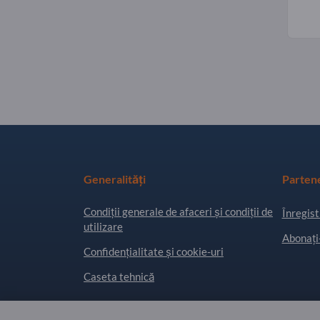
Generalități
Parten
Condiţii generale de afaceri și condiții de
Înregist
utilizare
Abonați-
Confidențialitate și cookie-uri
Caseta tehnică