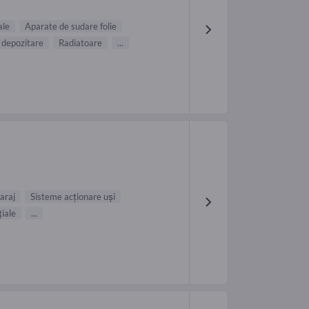
ale
Aparate de sudare folie
e depozitare
Radiatoare
...
garaj
Sisteme acţionare uşi
ţiale
...