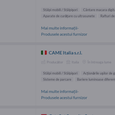
Stâlpi mobili / Stâlpişori
Cântare macara digit
Aparate de curăţare cu ultrasunete
Rafturi d
Mai multe informații-
Produsele acestui furnizor
CAME Italia s.r.l.
Producător
Italia
În întreaga lume
Stâlpi mobili / Stâlpişori
Acţionările uşilor de 
Sisteme de parcare
Bariere luminoase diferen
Mai multe informații-
Produsele acestui furnizor