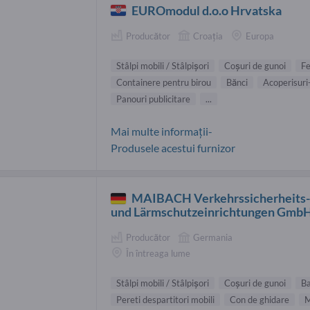
EUROmodul d.o.o Hrvatska
Producător
Croaţia
Europa
Stâlpi mobili / Stâlpişori
Coșuri de gunoi
Fe
Containere pentru birou
Bănci
Acoperisuri
Panouri publicitare
...
Mai multe informații-
Produsele acestui furnizor
MAIBACH Verkehrssicherheits
und Lärmschutzeinrichtungen Gmb
Producător
Germania
În întreaga lume
Stâlpi mobili / Stâlpişori
Coșuri de gunoi
Ba
Pereti despartitori mobili
Con de ghidare
M