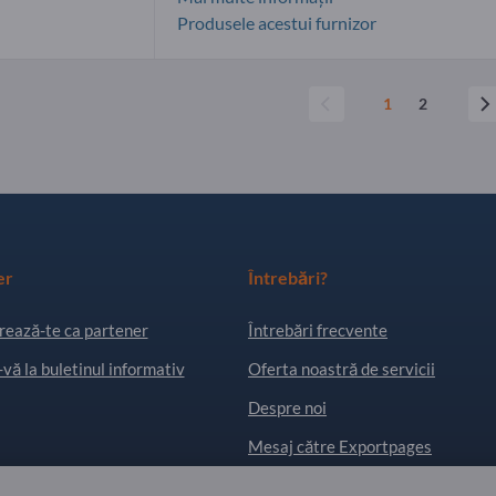
Produsele acestui furnizor
1
2
er
Întrebări?
rează-te ca partener
Întrebări frecvente
vă la buletinul informativ
Oferta noastră de servicii
Despre noi
Mesaj către Exportpages