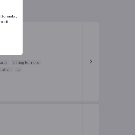
t formular,
u a fi
garaj
Lifting Barriers
otative
...