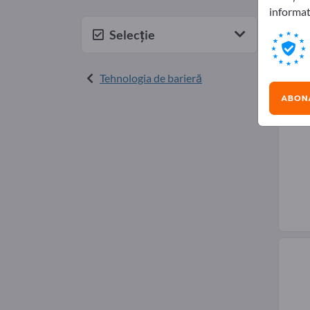
informat
Furn
Selecție
Tehnologia de barieră
ABONA