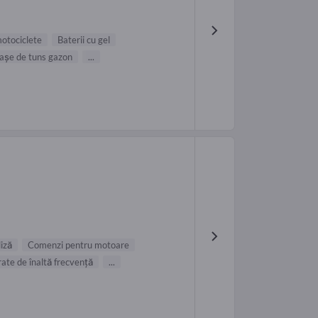
motociclete
Baterii cu gel
raşe de tuns gazon
...
iză
Comenzi pentru motoare
ate de înaltă frecvență
...