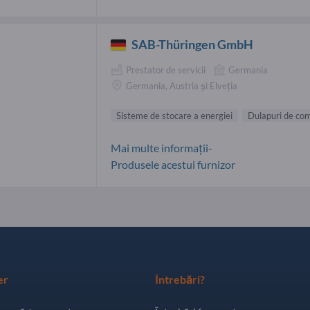
SAB-Thüringen GmbH
Prestator de servicii
Germania
Germania, Austria și Elveția
Sisteme de stocare a energiei
Dulapuri de co
Mai multe informații-
Produsele acestui furnizor
er
Întrebări?