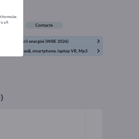
t formular,
u a fi
e de muncă
Contacte
iilor și stocării energiei (WBE 2026)
 liber pentru casă, smartphone, laptop VR, Mp3
)