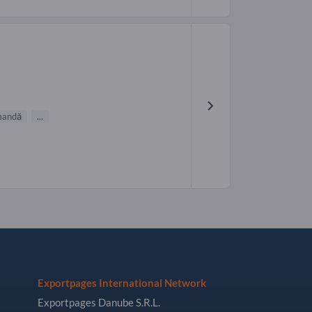
mandă
...
Exportpages International Network
Exportpages Danube S.R.L.