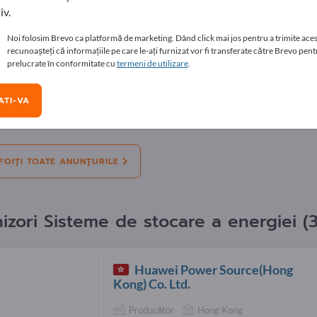
iv.
nțurile
Noi folosim Brevo ca platformă de marketing. Dând click mai jos pentru a trimite aces
recunoașteți că informațiile pe care le-ați furnizat vor fi transferate către Brevo pentr
e:
Oferte
Avem nevoie
Folosite
Ofert
prelucrate în conformitate cu
termeni de utilizare
.
e
A 11-a expoziție mondială a industriei bater
TI-VA
e
Stație de alimentare portabilă solară în aer
FOIȚI TOATE ANUNȚURILE
nizori Sisteme de stocare a energiei (3
Huawei Power Source(Hong
Kong) Co. Ltd.
Producător
Hong Kong