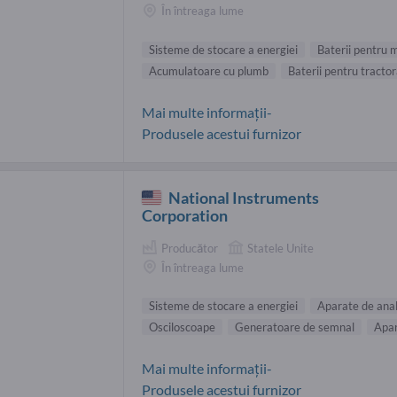
În întreaga lume
Sisteme de stocare a energiei
Baterii pentru 
Acumulatoare cu plumb
Baterii pentru tracto
Mai multe informații-
Produsele acestui furnizor
National Instruments
Corporation
Producător
Statele Unite
În întreaga lume
Sisteme de stocare a energiei
Aparate de anal
Osciloscoape
Generatoare de semnal
Apar
Mai multe informații-
Produsele acestui furnizor