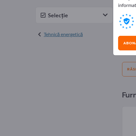
informat
Anu
Selecție
Selecți
Tehnică energetică
Ofert
ABONA
Ofert
RĂS
Fur