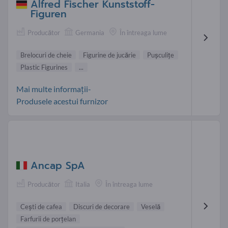
Alfred Fischer Kunststoff-
Figuren
Producător
Germania
În întreaga lume
Brelocuri de cheie
Figurine de jucărie
Puşculiţe
Plastic Figurines
...
Mai multe informații-
Produsele acestui furnizor
Ancap SpA
Producător
Italia
În întreaga lume
Ceşti de cafea
Discuri de decorare
Veselă
Farfurii de porţelan