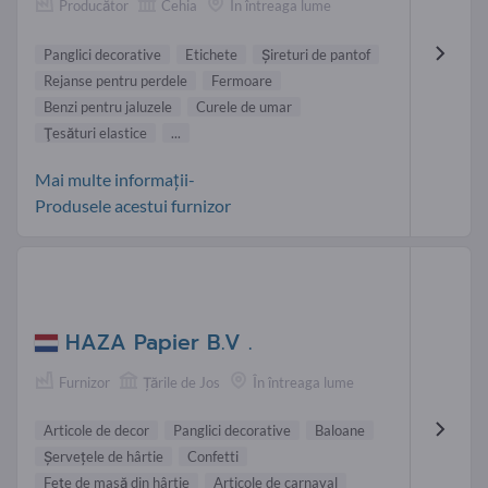
Producător
Cehia
În întreaga lume
Panglici decorative
Etichete
Șireturi de pantof
Rejanse pentru perdele
Fermoare
Benzi pentru jaluzele
Curele de umar
Ţesături elastice
...
Mai multe informații-
Produsele acestui furnizor
HAZA Papier B.V .
Furnizor
Țările de Jos
În întreaga lume
Articole de decor
Panglici decorative
Baloane
Şerveţele de hârtie
Confetti
Feţe de masă din hârtie
Articole de carnaval