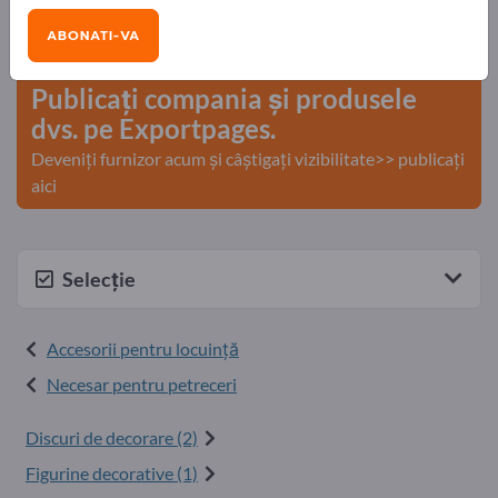
Nevoile – Ofertele – Bunuri second-hand – Contacte
ABONATI-VA
comerciale >> începeți aici
Publicați compania și produsele
dvs. pe Exportpages.
Deveniți furnizor acum și câștigați vizibilitate>> publicați
aici
Selecție
Accesorii pentru locuinţă
Necesar pentru petreceri
Discuri de decorare (2)
Figurine decorative (1)