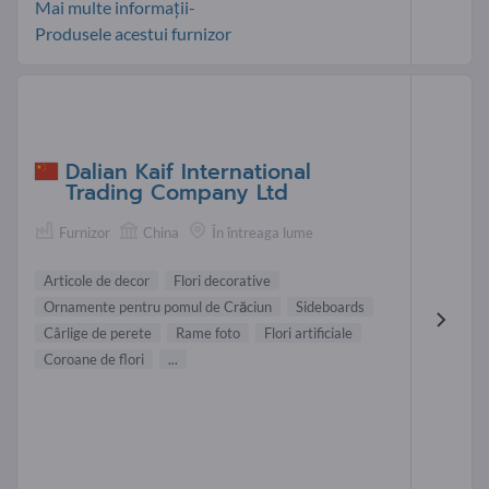
Mai multe informații-
Produsele acestui furnizor
Dalian Kaif International
Trading Company Ltd
Furnizor
China
În întreaga lume
Articole de decor
Flori decorative
Ornamente pentru pomul de Crăciun
Sideboards
Cârlige de perete
Rame foto
Flori artificiale
Coroane de flori
...