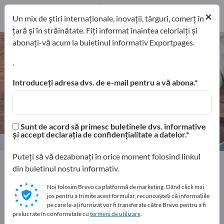
Distribuitori
6
×
Un mix de știri internaționale, inovații, târguri, comerț în
țară și în străinătate. Fiți informat înaintea celorlalți și
abonați-vă acum la buletinul informativ Exportpages.
Articole de decor – găsiți
producători și furnizori
.
Introduceți adresa dvs. de e-mail pentru a vă abona.
exportatori
Producători
29
23
Distribuitori
Sunt de acord să primesc buletinele dvs. informative
6
și accept declarația de confidențialitate a datelor.
Puteți să vă dezabonați în orice moment folosind linkul
Home
Uz casnic şi locuinţă
Accesorii pentru locuinţă
din buletinul nostru informativ.
Articole de decor
Noi folosim Brevo ca platformă de marketing. Dând click mai
jos pentru a trimite acest formular, recunoașteți că informațiile
Faceți publicitate gratuit pe
pe care le-ați furnizat vor fi transferate către Brevo pentru a fi
prelucrate în conformitate cu
termeni de utilizare
.
Exportpages!