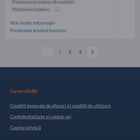
Porţelanuri şi produse din porţelan
Porțelanuri hoteliere
...
Mai multe informații-
Produsele acestui furnizor
1
2
3
Generalități
Condiţii generale de afaceri și condiții de utilizare
Confidențialitate și cookie-uri
Caseta tehnică