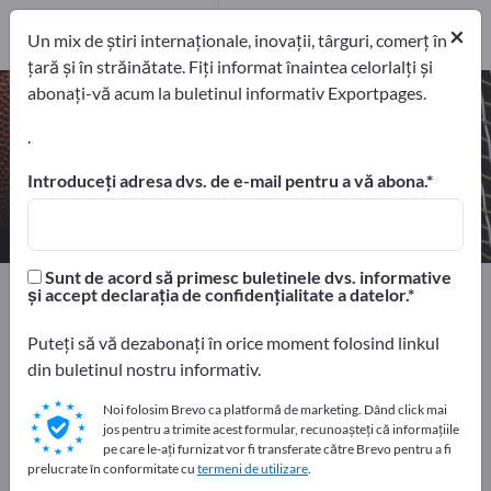
31
Producători
×
Un mix de știri internaționale, inovații, târguri, comerț în
31
țară și în străinătate. Fiți informat înaintea celorlalți și
abonați-vă acum la buletinul informativ Exportpages.
Îmbrăcăminte sport – găsiți
producători și furnizori
.
Introduceți adresa dvs. de e-mail pentru a vă abona.
exportatori
Producători
31
31
Sunt de acord să primesc buletinele dvs. informative
Home
Sport şi timp liber
Îmbrăcăminte sport
și accept declarația de confidențialitate a datelor.
Puteți să vă dezabonați în orice moment folosind linkul
Faceți publicitate gratuit pe
din buletinul nostru informativ.
Exportpages!
Noi folosim Brevo ca platformă de marketing. Dând click mai
Nevoile – Ofertele – Bunuri second-hand – Contacte
jos pentru a trimite acest formular, recunoașteți că informațiile
comerciale >> începeți aici
pe care le-ați furnizat vor fi transferate către Brevo pentru a fi
prelucrate în conformitate cu
termeni de utilizare
.