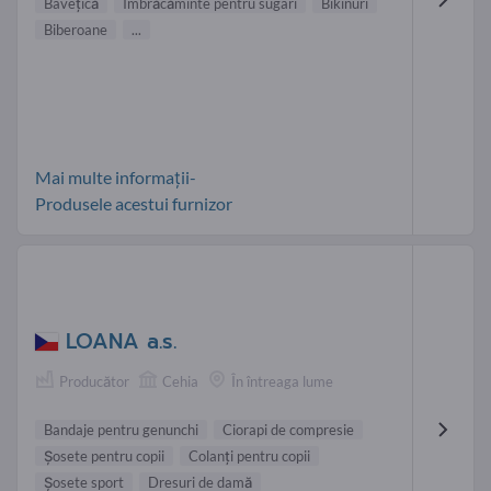
Baveţică
Îmbrăcăminte pentru sugari
Bikinuri
Biberoane
...
Mai multe informații-
Produsele acestui furnizor
LOANA a.s.
Producător
Cehia
În întreaga lume
Bandaje pentru genunchi
Ciorapi de compresie
Şosete pentru copii
Colanți pentru copii
Şosete sport
Dresuri de damă