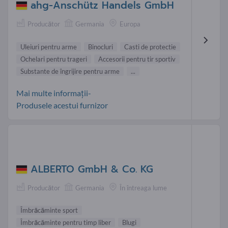
ahg-Anschütz Handels GmbH
Producător
Germania
Europa
Uleiuri pentru arme
Binocluri
Casti de protectie
Ochelari pentru trageri
Accesorii pentru tir sportiv
Substante de îngrijire pentru arme
...
Mai multe informații-
Produsele acestui furnizor
ALBERTO GmbH & Co. KG
Producător
Germania
În întreaga lume
Îmbrăcăminte sport
Îmbrăcăminte pentru timp liber
Blugi