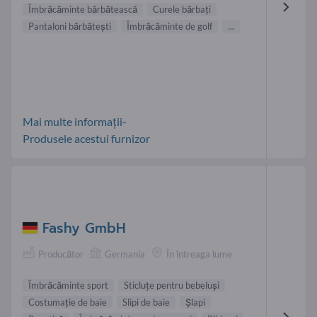
Îmbrăcăminte bărbătească
Curele bărbaţi
Pantaloni bărbăteşti
Îmbrăcăminte de golf
...
Mai multe informații-
Produsele acestui furnizor
Fashy GmbH
Producător
Germania
În întreaga lume
Îmbrăcăminte sport
Sticluţe pentru bebeluşi
Costumaţie de baie
Slipi de baie
Şlapi