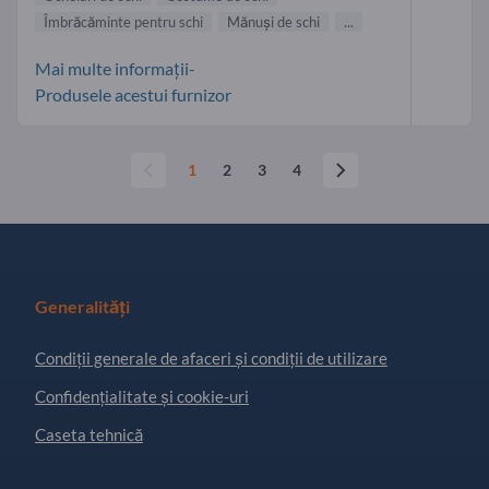
Îmbrăcăminte pentru schi
Mănuşi de schi
...
Mai multe informații-
Produsele acestui furnizor
1
2
3
4
Generalități
Condiţii generale de afaceri și condiții de utilizare
Confidențialitate și cookie-uri
Caseta tehnică