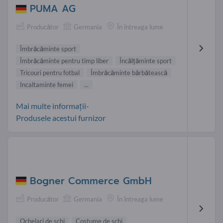
PUMA AG
Producător
Germania
În întreaga lume
Îmbrăcăminte sport
Îmbrăcăminte pentru timp liber
Încălţăminte sport
Tricouri pentru fotbal
Îmbrăcăminte bărbătească
Incaltaminte femei
...
Mai multe informații-
Produsele acestui furnizor
Bogner Commerce GmbH
Producător
Germania
În întreaga lume
Ochelari de schi
Costume de schi