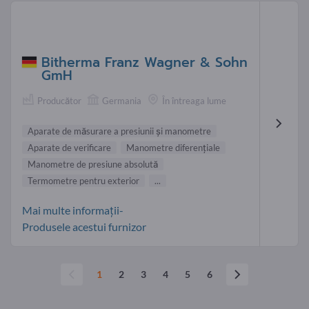
Bitherma Franz Wagner & Sohn
GmH
Producător
Germania
În întreaga lume
Aparate de măsurare a presiunii și manometre
Aparate de verificare
Manometre diferențiale
Manometre de presiune absolută
Termometre pentru exterior
...
Mai multe informații-
Produsele acestui furnizor
1
2
3
4
5
6