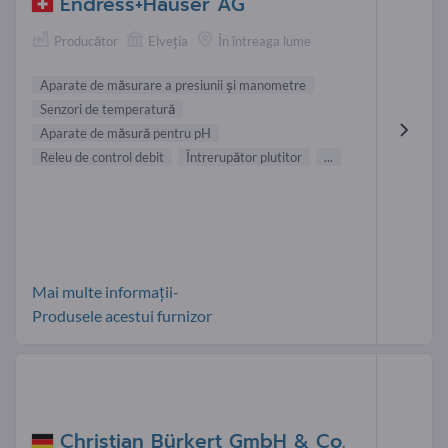
Endress+Hauser AG
Producător
Elveţia
În întreaga lume
Aparate de măsurare a presiunii și manometre
Senzori de temperatură
Aparate de măsură pentru pH
Releu de control debit
Întrerupător plutitor
...
Mai multe informații-
Produsele acestui furnizor
Christian Bürkert GmbH & Co.