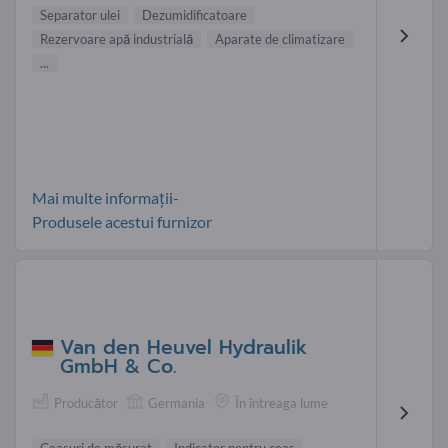
Separator ulei
Dezumidificatoare
Rezervoare apă industrială
Aparate de climatizare
...
Mai multe informații-
Produsele acestui furnizor
Van den Heuvel Hydraulik
GmbH & Co.
Producător
Germania
În întreaga lume
Ceasuri de măsurat
Indicator pentru ceas