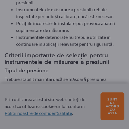
presiunii.
Instrumentele de măsurare a presiunii trebuie
inspectate periodic și calibrate, dacă este necesar.
Pozițiile incorecte de instalare pot provoca abateri
suplimentare de măsurare.
Instrumentele deteriorate nu trebuie utilizate în
continuare în aplicații relevante pentru siguranță.
Criterii importante de selecție pentru
instrumentele de măsurare a presiunii
Tipul de presiune
Trebuie stabilit mai întâi dacă se măsoară presiunea
manometrică, presiunea absolută, vidul sau presiunea
diferențială.
Prin utilizarea acestui site web sunteți de
SUNT
Presiunea manometrică se raportează la presiunea
DE
acord cu utilizarea cookie-urilor conform
ACORD
atmosferică, în timp ce presiunea absolută se raportează la
CU
Politii noastre de confidențialitate
.
ASTA
vid complet.
Presiunea diferențială descrie diferența dintre două puncte
de măsurare.