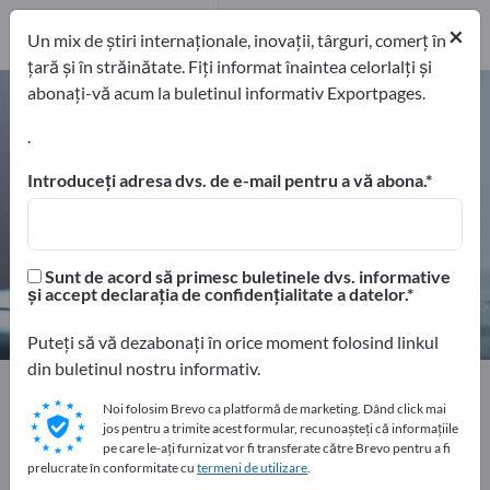
furnizori de
servicii
1
×
Un mix de știri internaționale, inovații, târguri, comerț în
țară și în străinătate. Fiți informat înaintea celorlalți și
abonați-vă acum la buletinul informativ Exportpages.
Aparate de măsurare a presiunii și
manometre – găsiți producători și
.
furnizori
Introduceți adresa dvs. de e-mail pentru a vă abona.
exportatori
Producători
69
62
Sunt de acord să primesc buletinele dvs. informative
Distribuitori
furnizori de servicii
și accept declarația de confidențialitate a datelor.
6
1
Puteți să vă dezabonați în orice moment folosind linkul
din buletinul nostru informativ.
Home
Tehnologie de măsurare și optică
Noi folosim Brevo ca platformă de marketing. Dând click mai
Tehnologii de măsurare
Aparate de măsură fizice
jos pentru a trimite acest formular, recunoașteți că informațiile
Aparate de măsurare a presiunii și manometre
pe care le-ați furnizat vor fi transferate către Brevo pentru a fi
prelucrate în conformitate cu
termeni de utilizare
.