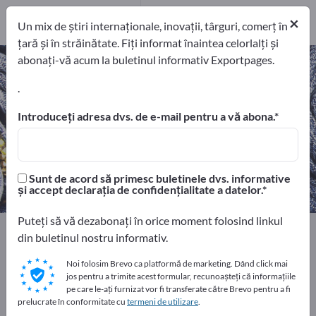
Distribuitori
2
×
Un mix de știri internaționale, inovații, târguri, comerț în
țară și în străinătate. Fiți informat înaintea celorlalți și
abonați-vă acum la buletinul informativ Exportpages.
Încălţăminte sport – găsiți
producători și furnizori
.
Introduceți adresa dvs. de e-mail pentru a vă abona.
exportatori
Producători
27
25
Distribuitori
Sunt de acord să primesc buletinele dvs. informative
2
și accept declarația de confidențialitate a datelor.
Puteți să vă dezabonați în orice moment folosind linkul
Home
Textile
Îmbrăcăminte
din buletinul nostru informativ.
Încălţăminte şi accesorii
Încălţăminte sport
Noi folosim Brevo ca platformă de marketing. Dând click mai
jos pentru a trimite acest formular, recunoașteți că informațiile
Faceți publicitate gratuit pe
pe care le-ați furnizat vor fi transferate către Brevo pentru a fi
prelucrate în conformitate cu
termeni de utilizare
.
Exportpages!