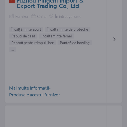
Fuzhou Pingchi Import &
Export Trading Co., Ltd
Furnizor
China
În întreaga lume
Încălţăminte sport
Încaltaminte de protectie
Papuci de casă
Incaltaminte femei
Pantofi pentru timpul liber
Pantofi de bowling
...
Mai multe informații-
Produsele acestui furnizor