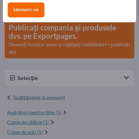
Nevoile – Ofertele – Bunuri second-hand – Contacte
ABONATI-VA
comerciale >> începeți aici
Publicați compania și produsele
dvs. pe Exportpages.
Deveniți furnizor acum și câștigați vizibilitate>> publicați
aici
Selecție
Încălţăminte şi accesorii
Apărători pentru tibie (1)
Cizme de călărie (1)
Cizme de schi (5)