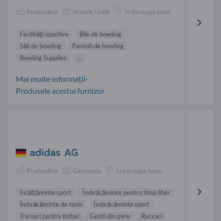
Producător
Statele Unite
În întreaga lume
Facilităţi sportive
Bile de bowling
Săli de bowling
Pantofi de bowling
Bowling Supplies
...
Mai multe informații-
Produsele acestui furnizor
adidas AG
Producător
Germania
În întreaga lume
Încălţăminte sport
Îmbrăcăminte pentru timp liber
Îmbrăcăminte de tenis
Îmbrăcăminte sport
Tricouri pentru fotbal
Genti din piele
Rucsaci