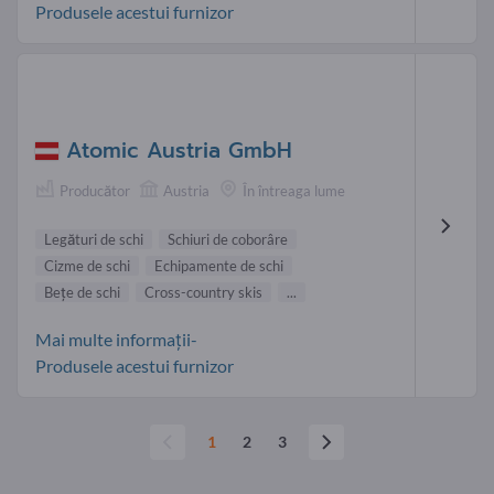
Produsele acestui furnizor
Atomic Austria GmbH
Producător
Austria
În întreaga lume
Legături de schi
Schiuri de coborâre
Cizme de schi
Echipamente de schi
Beţe de schi
Cross-country skis
...
Mai multe informații-
Produsele acestui furnizor
1
2
3