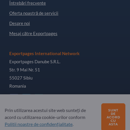
Întrebări frecvente
Oferta noastră de servicii
Despre noi
Mesaj către Exportpages
Exportpages International Network
Exportpages Danube S.R.L.
Str. 9 Mai Nr. 51
55027 Sibiu
Romania
Prin utilizarea acestui site web sunteți de
SUNT
DE
acord cu utilizarea cookie-urilor conform
ACORD
Copyright © 2026 Exportpages International GmbH. All
CU
Rights Reserved.
Politii noastre de confidențialitate
.
ASTA