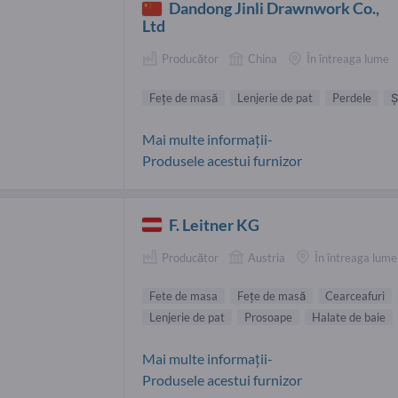
Dandong Jinli Drawnwork Co.,
Ltd
Producător
China
În întreaga lume
Feţe de masă
Lenjerie de pat
Perdele
Ş
Mai multe informații-
Produsele acestui furnizor
F. Leitner KG
Producător
Austria
În întreaga lume
Fete de masa
Feţe de masă
Cearceafuri
Lenjerie de pat
Prosoape
Halate de baie
Mai multe informații-
Produsele acestui furnizor