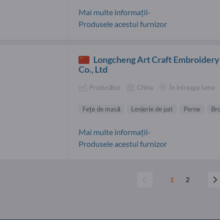
Mai multe informații-
Produsele acestui furnizor
Longcheng Art Craft Embroidery
Co., Ltd
Producător
China
În întreaga lume
Feţe de masă
Lenjerie de pat
Perne
Bro
Mai multe informații-
Produsele acestui furnizor
1
2