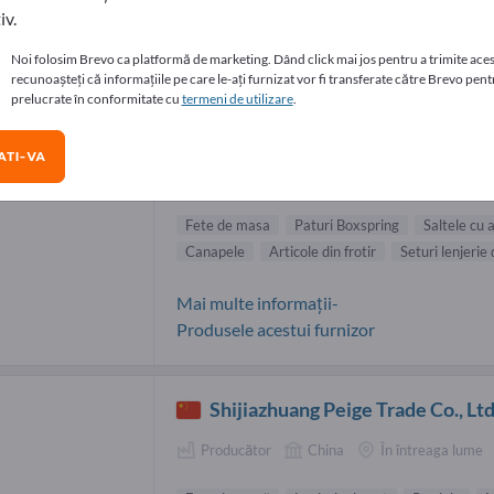
iv.
nizori Fete de masa (20)
Noi folosim Brevo ca platformă de marketing. Dând click mai jos pentru a trimite aces
recunoașteți că informațiile pe care le-ați furnizat vor fi transferate către Brevo pentr
prelucrate în conformitate cu
termeni de utilizare
.
Hantermann Deutschland Gmb
& Co. KG
TI-VA
Furnizor
Germania
Europa
Fete de masa
Paturi Boxspring
Saltele cu 
Canapele
Articole din frotir
Seturi lenjerie
Mai multe informații-
Produsele acestui furnizor
Shijiazhuang Peige Trade Co., Lt
Producător
China
În întreaga lume