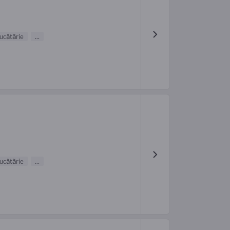
ucătărie
...
ucătărie
...