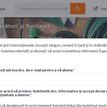
rii
exportatori
20
ÎNR
ători și furnizori
tori
Distribuitori
6
 știri internaționale, inovații, târguri, comerț în țară și în străinăta
 înaintea celorlalți și abonați-vă acum la buletinul informativ Exp
 casnic
Fete de masa
eți adresa dvs. de e-mail pentru a vă abona.
 Exportpages!
tacte comerciale >> începeți aici
e acord să primesc buletinele dvs. informative și accept declara
ele dvs. pe Exportpages.
țialitate a datelor.
> publicați aici
ă vă dezabonați în orice moment folosind linkul din buletinul nost