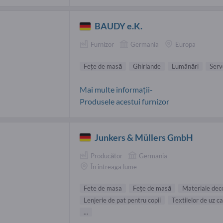
BAUDY e.K.
Furnizor
Germania
Europa
Feţe de masă
Ghirlande
Lumânări
Serv
Mai multe informații-
Produsele acestui furnizor
Junkers & Müllers GmbH
Producător
Germania
În întreaga lume
Fete de masa
Feţe de masă
Materiale dec
Lenjerie de pat pentru copii
Textilelor de uz c
...