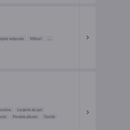
ețele nețesute
Mileuri
...
orative
Lenjerie de pat
asnic
Perdele plisate
Textile