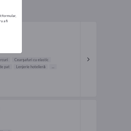
t formular,
u a fi
H
arcuri
Cearșafuri cu elastic
 de pat
Lenjerie hotelieră
...
d