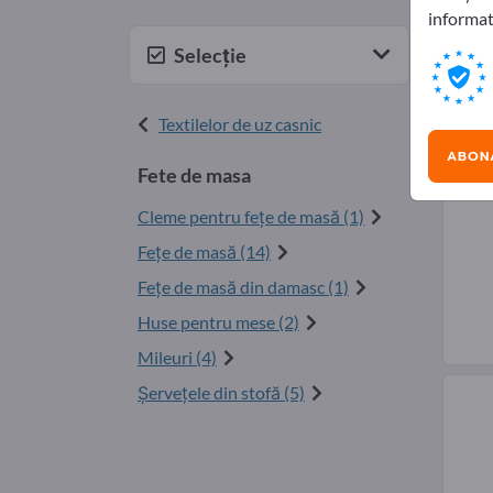
informat
Fur
Selecție
Textilelor de uz casnic
ABONA
Fete de masa
Cleme pentru feţe de masă (1)
Feţe de masă (14)
Fețe de masă din damasc (1)
Huse pentru mese (2)
Mileuri (4)
Şerveţele din stofă (5)