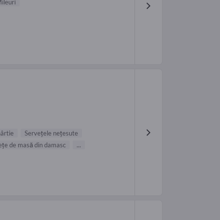
ileuri
ârtie
Servețele nețesute
ețe de masă din damasc
...