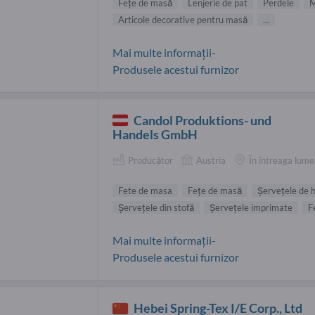
Feţe de masă
Lenjerie de pat
Perdele
M
Articole decorative pentru masă
...
Mai multe informații-
Produsele acestui furnizor
Candol Produktions- und
Handels GmbH
Producător
Austria
În întreaga lume
Fete de masa
Feţe de masă
Şerveţele de h
Şerveţele din stofă
Şerveţele imprimate
F
Mai multe informații-
Produsele acestui furnizor
Hebei Spring-Tex I/E Corp., Ltd