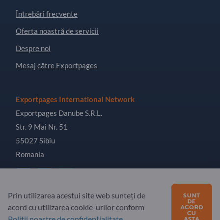
Întrebări frecvente
Oferta noastră de servicii
Despre noi
Mesaj către Exportpages
Exportpages International Network
Exportpages Danube S.R.L.
Str. 9 Mai Nr. 51
55027 Sibiu
Romania
Prin utilizarea acestui site web sunteți de
SUNT
DE
acord cu utilizarea cookie-urilor conform
Copyright © 2026 Exportpages International GmbH. All
ACORD
CU
Rights Reserved.
Politii noastre de confidențialitate
.
ASTA