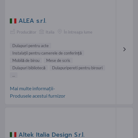
ALEA s.r.l.
Producător
Italia
În întreaga lume
Dulapuri pentru acte
Instalaţii pentru camerele de conferinţă
Mobilă de birou
Mese de scris
Dulapuri bibliotecă
Dulapuripereti pentru birouri
...
Mai multe informații-
Produsele acestui furnizor
Altek Italia Design S.r.l.