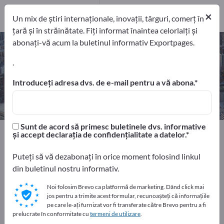
23
Producători
×
Un mix de știri internaționale, inovații, târguri, comerț în
23
țară și în străinătate. Fiți informat înaintea celorlalți și
abonați-vă acum la buletinul informativ Exportpages.
Sisteme de conferinţă – găsiți
producători și furnizori
.
Introduceți adresa dvs. de e-mail pentru a vă abona.
exportatori
Producători
23
23
Sunt de acord să primesc buletinele dvs. informative
Home
Servicii
Sisteme de conferinţă
și accept declarația de confidențialitate a datelor.
Puteți să vă dezabonați în orice moment folosind linkul
Faceți publicitate gratuit pe
din buletinul nostru informativ.
Exportpages!
Noi folosim Brevo ca platformă de marketing. Dând click mai
Nevoile – Ofertele – Bunuri second-hand – Contacte
jos pentru a trimite acest formular, recunoașteți că informațiile
comerciale >> începeți aici
pe care le-ați furnizat vor fi transferate către Brevo pentru a fi
prelucrate în conformitate cu
termeni de utilizare
.