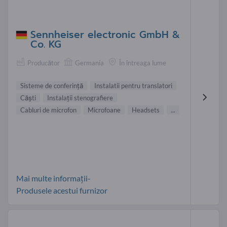
Sennheiser electronic GmbH &
Co. KG
Producător
Germania
În întreaga lume
Sisteme de conferinţă
Instalatii pentru translatori
Căşti
Instalaţii stenografiere
Cabluri de microfon
Microfoane
Headsets
...
Mai multe informații-
Produsele acestui furnizor