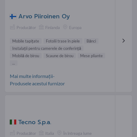
Arvo Piiroinen Oy
Producător
Finlanda
Europa
Mobile tapițate
Fotolii trase în piele
Bănci
Instalaţii pentru camerele de conferinţă
Mobilă de birou
Scaune de birou
Mese pliante
...
Mai multe informații-
Produsele acestui furnizor
Tecno S.p.a.
Producător
Italia
În întreaga lume