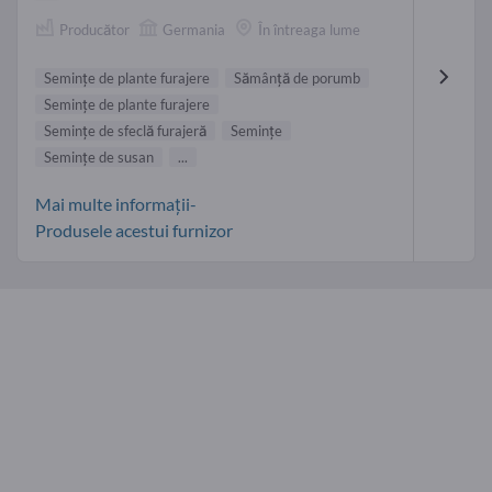
Producător
Germania
În întreaga lume
Semințe de plante furajere
Sămânţă de porumb
Semințe de plante furajere
Semințe de sfeclă furajeră
Seminţe
Semințe de susan
...
Mai multe informații-
Produsele acestui furnizor