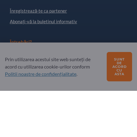
Înregistrează-te ca partener
Abonați-vă la buletinul informativ
Întrebări?
Întrebări frecvente
Prin utilizarea acestui site web sunteți de
SUNT
DE
acord cu utilizarea cookie-urilor conform
ACORD
Oferta noastră de servicii
CU
Politii noastre de confidențialitate
.
ASTA
Despre noi
Mesaj către Exportpages
Exportpages International Network
Exportpages Danube S.R.L.
Str. 9 Mai Nr. 51
55027 Sibiu