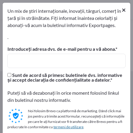
Producători
2
×
Un mix de știri internaționale, inovații, târguri, comerț în
țară și în străinătate. Fiți informat înaintea celorlalți și
abonați-vă acum la buletinul informativ Exportpages.
Semințe de plante furajere – găsiți
producători și furnizori
.
Introduceți adresa dvs. de e-mail pentru a vă abona.
exportatori
Producători
2
2
Sunt de acord să primesc buletinele dvs. informative
Home
Agricultură si silvicultură
Seminţe
și accept declarația de confidențialitate a datelor.
Semințe de plante furajere
Puteți să vă dezabonați în orice moment folosind linkul
din buletinul nostru informativ.
Faceți publicitate gratuit pe
Exportpages!
Noi folosim Brevo ca platformă de marketing. Dând click mai
jos pentru a trimite acest formular, recunoașteți că informațiile
Nevoile – Ofertele – Bunuri second-hand – Contacte
pe care le-ați furnizat vor fi transferate către Brevo pentru a fi
comerciale >> începeți aici
prelucrate în conformitate cu
termeni de utilizare
.