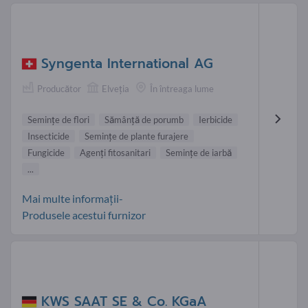
Syngenta International AG
Producător
Elveţia
În întreaga lume
Seminţe de flori
Sămânţă de porumb
Ierbicide
Insecticide
Semințe de plante furajere
Fungicide
Agenți fitosanitari
Semințe de iarbă
...
Mai multe informații-
Produsele acestui furnizor
KWS SAAT SE & Co. KGaA