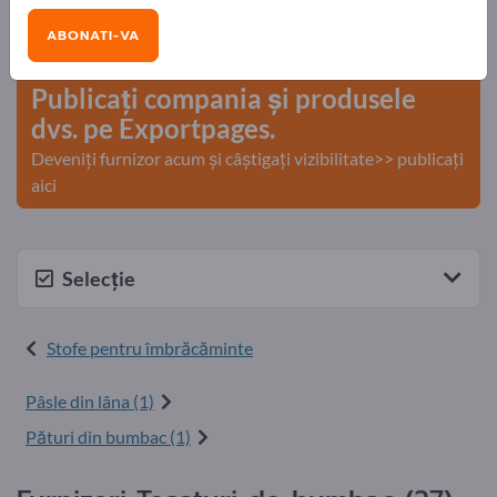
Nevoile – Ofertele – Bunuri second-hand – Contacte
ABONATI-VA
comerciale >> începeți aici
Publicați compania și produsele
dvs. pe Exportpages.
Deveniți furnizor acum și câștigați vizibilitate>> publicați
aici
Selecție
Stofe pentru îmbrăcăminte
Pâsle din lâna (1)
Pături din bumbac (1)