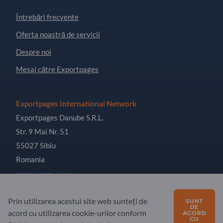
Întrebări frecvente
Oferta noastră de servicii
Despre noi
Mesaj către Exportpages
Exportpages International Network
Exportpages Danube S.R.L.
Str. 9 Mai Nr. 51
55027 Sibiu
Romania
Prin utilizarea acestui site web sunteți de
SUNT
DE
acord cu utilizarea cookie-urilor conform
Copyright © 2026 Exportpages International GmbH. All
ACORD
CU