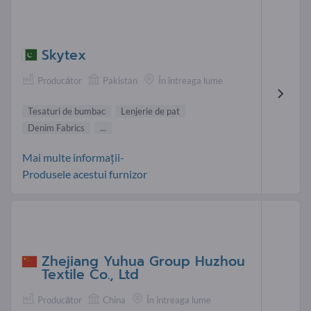
Skytex
Producător
Pakistan
În întreaga lume
Tesaturi de bumbac
Lenjerie de pat
Denim Fabrics
...
Mai multe informații-
Produsele acestui furnizor
Zhejiang Yuhua Group Huzhou
Textile Co., Ltd
Producător
China
În întreaga lume