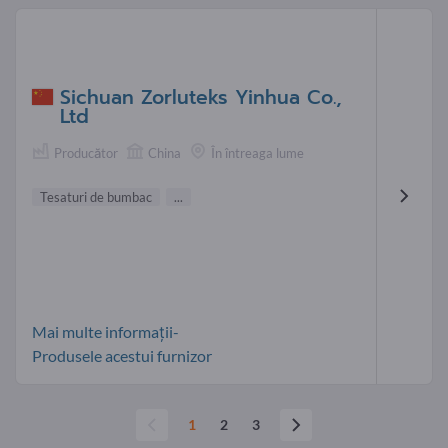
Sichuan Zorluteks Yinhua Co.,
Ltd
Producător
China
În întreaga lume
Tesaturi de bumbac
...
Mai multe informații-
Produsele acestui furnizor
1
2
3