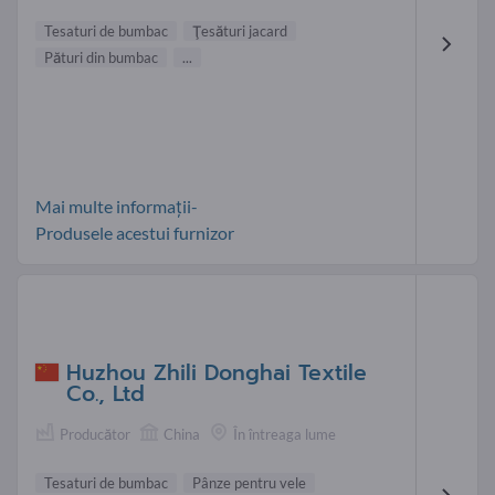
Tesaturi de bumbac
Ţesături jacard
Pături din bumbac
...
Mai multe informații-
Produsele acestui furnizor
Huzhou Zhili Donghai Textile
Co., Ltd
Producător
China
În întreaga lume
Tesaturi de bumbac
Pânze pentru vele