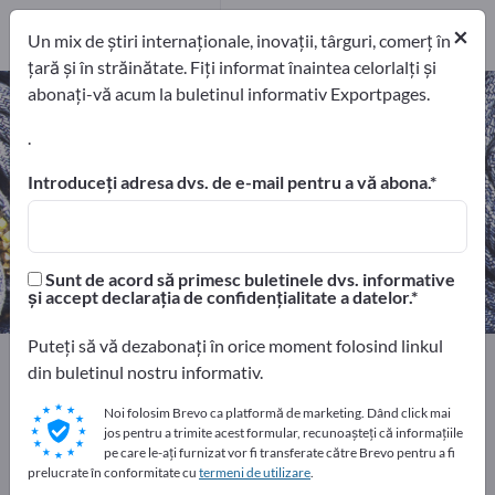
Distribuitori
4
×
Un mix de știri internaționale, inovații, târguri, comerț în
țară și în străinătate. Fiți informat înaintea celorlalți și
abonați-vă acum la buletinul informativ Exportpages.
Tesaturi de bumbac – găsiți
producători și furnizori
.
Introduceți adresa dvs. de e-mail pentru a vă abona.
exportatori
Producători
27
23
Distribuitori
Sunt de acord să primesc buletinele dvs. informative
4
și accept declarația de confidențialitate a datelor.
Puteți să vă dezabonați în orice moment folosind linkul
Home
Textile
Stofe pentru îmbrăcăminte
din buletinul nostru informativ.
Tesaturi de bumbac
Noi folosim Brevo ca platformă de marketing. Dând click mai
jos pentru a trimite acest formular, recunoașteți că informațiile
Faceți publicitate gratuit pe
pe care le-ați furnizat vor fi transferate către Brevo pentru a fi
prelucrate în conformitate cu
termeni de utilizare
.
Exportpages!