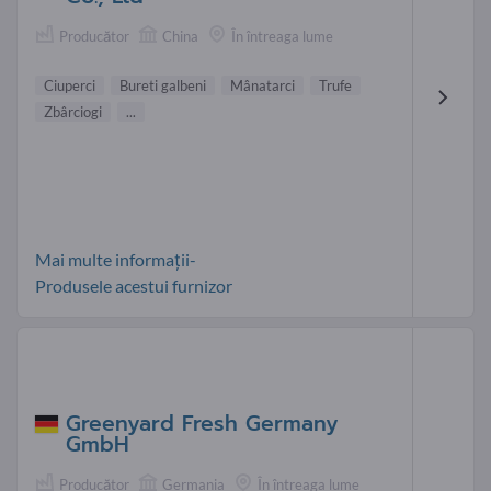
Producător
China
În întreaga lume
Ciuperci
Bureti galbeni
Mânatarci
Trufe
Zbârciogi
...
Mai multe informații-
Produsele acestui furnizor
Greenyard Fresh Germany
GmbH
Producător
Germania
În întreaga lume