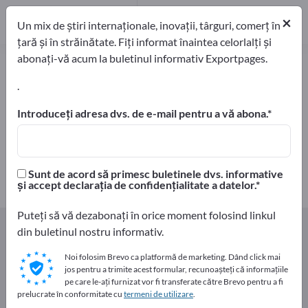
Producători
15
×
Un mix de știri internaționale, inovații, târguri, comerț în
Distribuitori
2
țară și în străinătate. Fiți informat înaintea celorlalți și
abonați-vă acum la buletinul informativ Exportpages.
Ciuperci – găsiți producători și
furnizori
.
Introduceți adresa dvs. de e-mail pentru a vă abona.
exportatori
Producători
17
15
Distribuitori
Sunt de acord să primesc buletinele dvs. informative
2
și accept declarația de confidențialitate a datelor.
Puteți să vă dezabonați în orice moment folosind linkul
Home
Produse alimentare şi băuturi
din buletinul nostru informativ.
Alimente vegetale
Ciuperci
Noi folosim Brevo ca platformă de marketing. Dând click mai
jos pentru a trimite acest formular, recunoașteți că informațiile
Faceți publicitate gratuit pe
pe care le-ați furnizat vor fi transferate către Brevo pentru a fi
prelucrate în conformitate cu
termeni de utilizare
.
Exportpages!