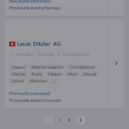
Mai multe informații-
Produsele acestui furnizor
Louis Ditzler AG
Producător
Elveţia
În întreaga lume
Ciuperci
Alimente congelate
Champignoane
Cherries
Prune
Căpşuni
Mure
Zmeură
Usturoi
Merisoare
...
Mai multe informații-
Produsele acestui furnizor
1
2