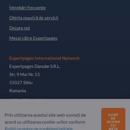
Întrebări frecvente
Oferta noastră de servicii
Despre noi
Mesaj către Exportpages
Exportpages International Network
Exportpages Danube S.R.L.
Str. 9 Mai Nr. 51
55027 Sibiu
Romania
Prin utilizarea acestui site web sunteți de
SUNT
DE
acord cu utilizarea cookie-urilor conform
ACORD
Copyright © 2026 Exportpages International GmbH. All
CU
Rights Reserved.
Politii noastre de confidențialitate
.
ASTA