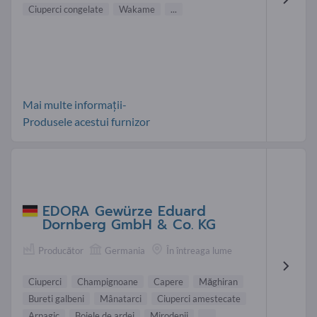
Ciuperci congelate
Wakame
...
Mai multe informații-
Produsele acestui furnizor
EDORA Gewürze Eduard
Dornberg GmbH & Co. KG
Producător
Germania
În întreaga lume
Ciuperci
Champignoane
Capere
Măghiran
Bureti galbeni
Mânatarci
Ciuperci amestecate
Arpagic
Boiele de ardei
Mirodenii
...