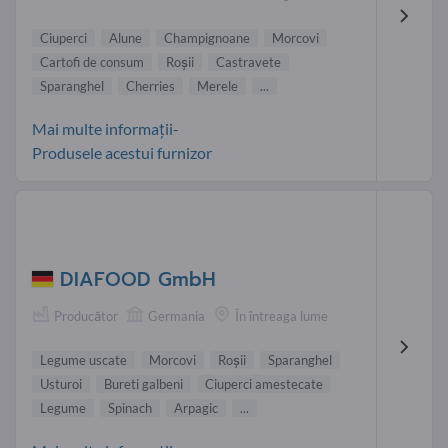
Ciuperci
Alune
Champignoane
Morcovi
Cartofi de consum
Roşii
Castravete
Sparanghel
Cherries
Merele
...
Mai multe informații-
Produsele acestui furnizor
DIAFOOD GmbH
Producător
Germania
În întreaga lume
Legume uscate
Morcovi
Roşii
Sparanghel
Usturoi
Bureti galbeni
Ciuperci amestecate
Legume
Spinach
Arpagic
...