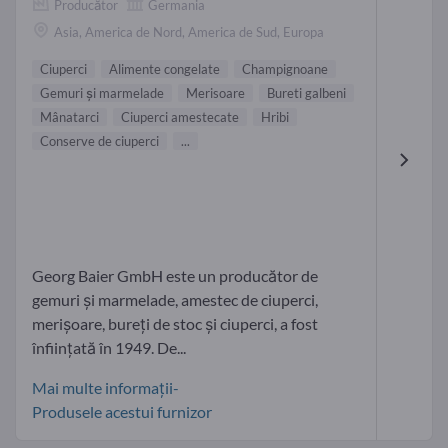
Producător
Germania
Asia, America de Nord, America de Sud, Europa
Ciuperci
Alimente congelate
Champignoane
Gemuri şi marmelade
Merisoare
Bureti galbeni
Mânatarci
Ciuperci amestecate
Hribi
Conserve de ciuperci
...
Georg Baier GmbH este un producător de
gemuri și marmelade, amestec de ciuperci,
merișoare, bureți de stoc și ciuperci, a fost
înființată în 1949. De...
Mai multe informații-
Produsele acestui furnizor