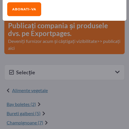
Nevoile – Ofertele – Bunuri second-hand – Contacte
ABONATI-VA
comerciale >> începeți aici
Publicați compania și produsele
dvs. pe Exportpages.
Deveniți furnizor acum și câștigați vizibilitate>> publicați
aici
Selecție
Alimente vegetale
Bay boletes (2)
Bureti galbeni (5)
Champignoane (7)