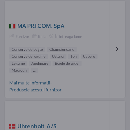
MA.PR.I.COM. SpA
Furnizor
Italia
În întreaga lume
Conserve de peşte
Champignoane
Conserve de legume
Usturoi
Ton
Capere
Legume
Anghinare
Boiele de ardei
Macrouri
...
Mai multe informații-
Produsele acestui furnizor
Uhrenholt A/S