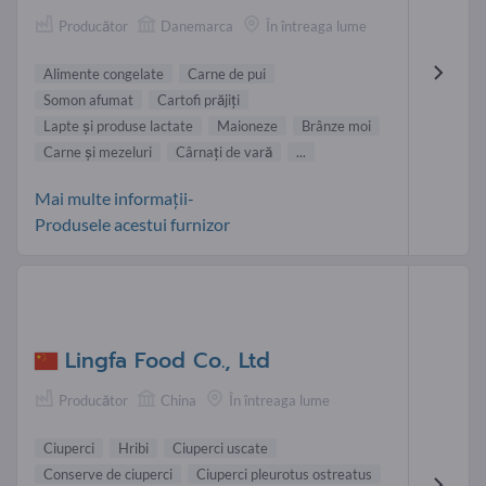
Producător
Danemarca
În întreaga lume
Alimente congelate
Carne de pui
Somon afumat
Cartofi prăjiţi
Lapte şi produse lactate
Maioneze
Brânze moi
Carne şi mezeluri
Cârnați de vară
...
Mai multe informații-
Produsele acestui furnizor
Lingfa Food Co., Ltd
Producător
China
În întreaga lume
Ciuperci
Hribi
Ciuperci uscate
Conserve de ciuperci
Ciuperci pleurotus ostreatus