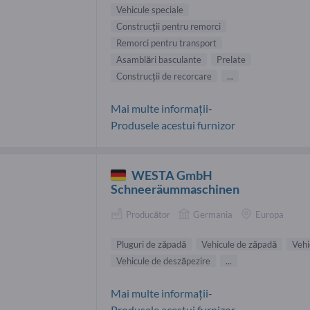
Vehicule speciale
Construcţii pentru remorci
Remorci pentru transport
Asamblări basculante
Prelate
Construcţii de recorcare
...
Mai multe informații-
Produsele acestui furnizor
WESTA GmbH
Schneeräummaschinen
Producător
Germania
Europa
Pluguri de zăpadă
Vehicule de zăpadă
Vehi
Vehicule de deszăpezire
...
Mai multe informații-
Produsele acestui furnizor