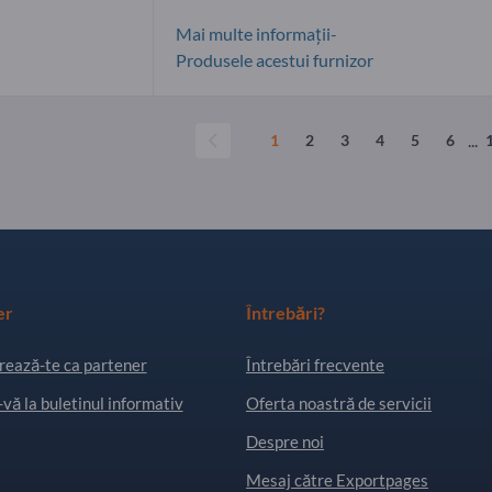
Mai multe informații-
Produsele acestui furnizor
...
1
2
3
4
5
6
er
Întrebări?
rează-te ca partener
Întrebări frecvente
vă la buletinul informativ
Oferta noastră de servicii
Despre noi
Mesaj către Exportpages