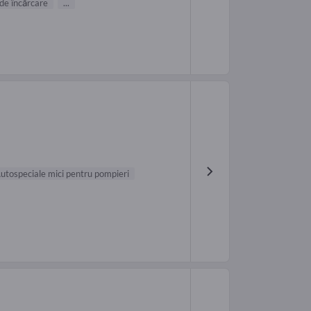
 de încărcare
...
utospeciale mici pentru pompieri