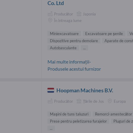
Co. Ltd
Producător
Japonia
În întreaga lume
Miniexcavatoare
Excavatoare pe şenile
Ve
Dispozitive pentru demolare
Aparate de const
Autobasculante
...
Mai multe informații-
Produsele acestui furnizor
Hoopman Machines B.V.
Producător
Țările de Jos
Europa
Maşini de tuns taluzuri
Remorci-amestecător 
Prese pentru peletizarea furajelor
Pluguri de 
...