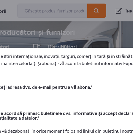
rii
exportatori
107
ÎNR
roducători și furnizori
tori
Distribuitori
2
 știri internaționale, inovații, târguri, comerț în țară și în străinăta
 înaintea celorlalți și abonați-vă acum la buletinul informativ Exp
eți adresa dvs. de e-mail pentru a vă abona.
 Exportpages!
tacte comerciale >> începeți aici
e acord să primesc buletinele dvs. informative și accept declara
ele dvs. pe Exportpages.
țialitate a datelor.
> publicați aici
ă vă dezabonați în orice moment folosind linkul din buletinul nost