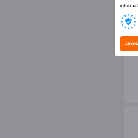
informat
Furn
ABONA