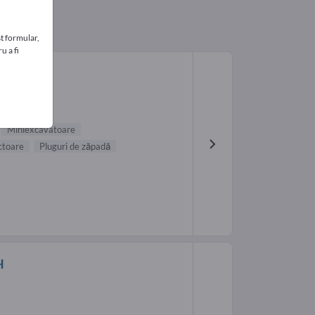
t formular,
u a fi
Miniexcavatoare
ctoare
Pluguri de zăpadă
H