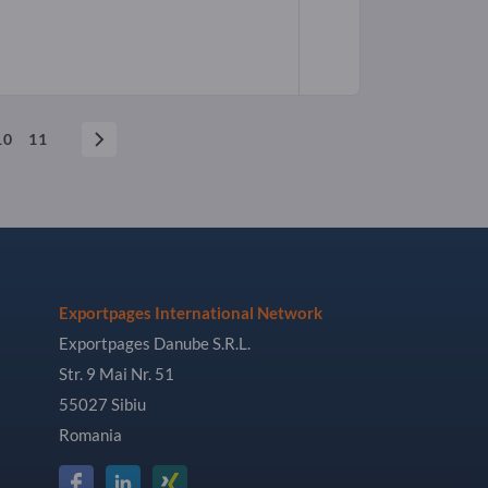
10
11
Exportpages International Network
Exportpages Danube S.R.L.
Str. 9 Mai Nr. 51
55027 Sibiu
Romania