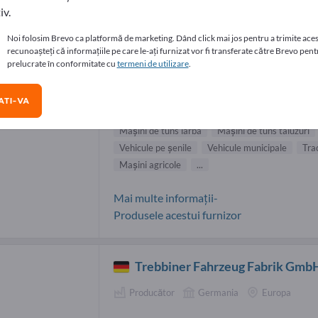
iv.
izori Vehicule speciale (107)
Noi folosim Brevo ca platformă de marketing. Dând click mai jos pentru a trimite aces
recunoașteți că informațiile pe care le-ați furnizat vor fi transferate către Brevo pentr
prelucrate în conformitate cu
termeni de utilizare
.
Antonio Carraro SpA
Producător
Italia
În întreaga lume
TI-VA
Maşini de tuns iarba
Maşini de tuns taluzuri
Vehicule pe șenile
Vehicule municipale
Tra
Maşini agricole
...
Mai multe informații-
Produsele acestui furnizor
Trebbiner Fahrzeug Fabrik Gmb
Producător
Germania
Europa