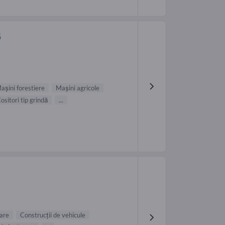
G
aşini forestiere
Maşini agricole
ositori tip grindă
...
oare
Construcţii de vehicule