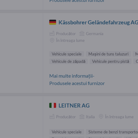
Kässbohrer Geländefahrzeug A
Producător
Germania
În întreaga lume
Vehicule speciale
Maşini de tuns taluzuri
M
Vehicule de zăpadă
Vehicule pentru pistă
C
Mai multe informații-
Produsele acestui furnizor
LEITNER AG
Producător
Italia
În întreaga lume
Vehicule speciale
Sisteme de benzi transport