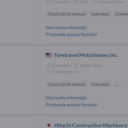
Producător
Italia
În întreaga lume
Construcţii de vehicule
Autorulote
Echipa
Mai multe informații-
Produsele acestui furnizor
Foretravel Motorhomes Inc.
Producător
Statele Unite
În întreaga lume
Construcţii de vehicule
Autorulote
...
Mai multe informații-
Produsele acestui furnizor
Hitachi Construction Machinery