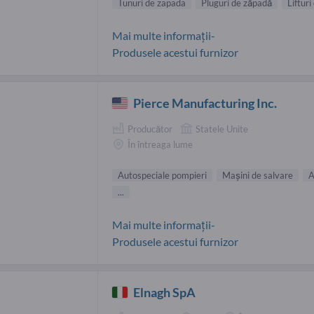
Tunuri de zapada
Pluguri de zăpadă
Lifturi
Mai multe informații-
Produsele acestui furnizor
Pierce Manufacturing Inc.
Producător
Statele Unite
În întreaga lume
Autospeciale pompieri
Maşini de salvare
A
...
Mai multe informații-
Produsele acestui furnizor
Elnagh SpA