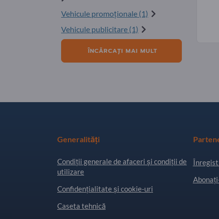
Vehicule promoţionale (1)
Vehicule publicitare (1)
ÎNCĂRCAȚI MAI MULT
Generalități
Parten
Condiţii generale de afaceri și condiții de
Înregist
utilizare
Abonați-
Confidențialitate și cookie-uri
Caseta tehnică