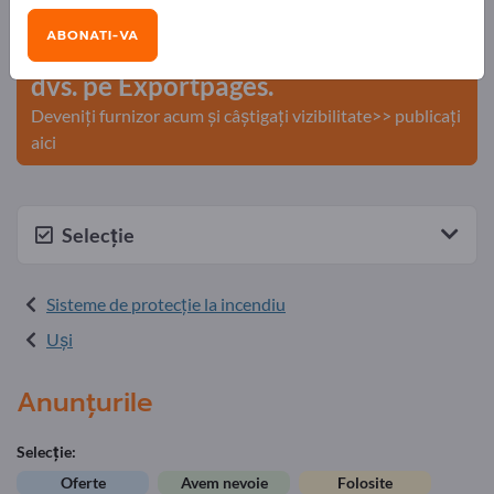
comerciale >> începeți aici
ABONATI-VA
Publicați compania și produsele
dvs. pe Exportpages.
Deveniți furnizor acum și câștigați vizibilitate>> publicați
aici
Selecție
Sisteme de protecţie la incendiu
Uşi
Anunțurile
Selecție:
Oferte
Avem nevoie
Folosite