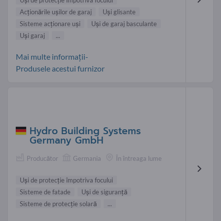
Uşi de protecţie împotriva focului
Acţionările uşilor de garaj
Uşi glisante
Sisteme acţionare uşi
Uși de garaj basculante
Uşi garaj
...
Mai multe informații-
Produsele acestui furnizor
Hydro Building Systems
Germany GmbH
Producător
Germania
În întreaga lume
Uşi de protecţie împotriva focului
Sisteme de fatade
Uşi de siguranţă
Sisteme de protecţie solară
...