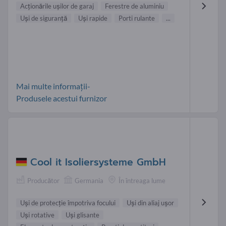
Acţionările uşilor de garaj
Ferestre de aluminiu
Uşi de siguranţă
Uşi rapide
Porti rulante
...
Mai multe informații-
Produsele acestui furnizor
Cool it Isoliersysteme GmbH
Producător
Germania
În întreaga lume
Uşi de protecţie împotriva focului
Uşi din aliaj uşor
Uşi rotative
Uşi glisante