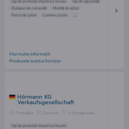
Uşi de protecţie împotriva focului
Uşi de siguranţă
Dulapuri de comandă
Mobilă de spital
Paturi de spital
Camere curate
...
Mai multe informații-
Produsele acestui furnizor
Hörmann KG
Verkaufsgesellschaft
Producător
Germania
În întreaga lume
Uşi de protecţie împotriva focului