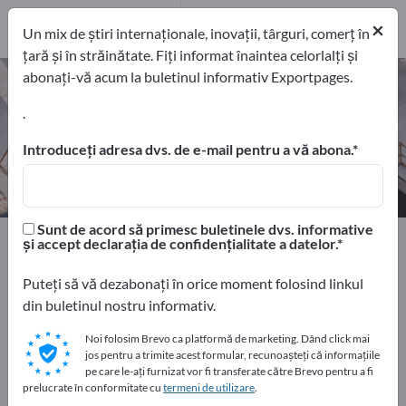
Producători
13
×
Un mix de știri internaționale, inovații, târguri, comerț în
țară și în străinătate. Fiți informat înaintea celorlalți și
abonați-vă acum la buletinul informativ Exportpages.
Uşi de protecţie împotriva focului
– găsiți producători și furnizori
.
Introduceți adresa dvs. de e-mail pentru a vă abona.
exportatori
Producători
13
13
Sunt de acord să primesc buletinele dvs. informative
Home
Securitate și protecție
și accept declarația de confidențialitate a datelor.
Sisteme de protecţie la incendiu
Uşi de protecţie împotriva focului
Puteți să vă dezabonați în orice moment folosind linkul
din buletinul nostru informativ.
Faceți publicitate gratuit pe
Noi folosim Brevo ca platformă de marketing. Dând click mai
jos pentru a trimite acest formular, recunoașteți că informațiile
Exportpages!
pe care le-ați furnizat vor fi transferate către Brevo pentru a fi
Nevoile – Ofertele – Bunuri second-hand – Contacte
prelucrate în conformitate cu
termeni de utilizare
.