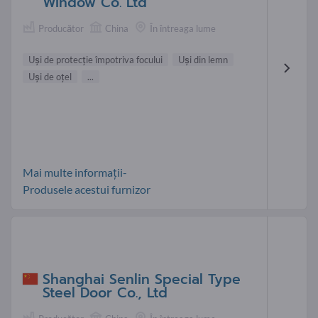
Window Co. Ltd
Producător
China
În întreaga lume
Uşi de protecţie împotriva focului
Uşi din lemn
Uşi de oţel
...
Mai multe informații-
Produsele acestui furnizor
Shanghai Senlin Special Type
Steel Door Co., Ltd