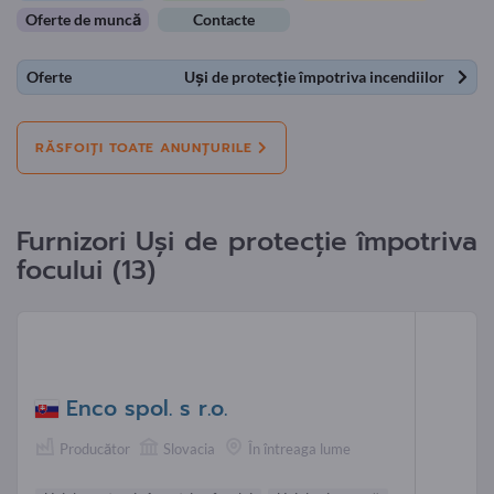
Oferte de muncă
Contacte
Oferte
Uși de protecție împotriva incendiilor
RĂSFOIȚI TOATE ANUNȚURILE
Furnizori Uşi de protecţie împotriva
focului (13)
Enco spol. s r.o.
Producător
Slovacia
În întreaga lume