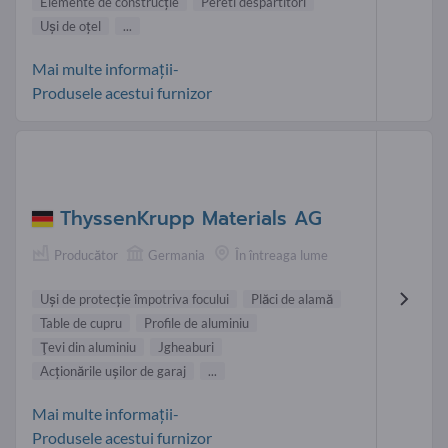
Elemente de construcţie
Pereti despartitori
Uşi de oţel
...
Mai multe informații-
Produsele acestui furnizor
ThyssenKrupp Materials AG
Producător
Germania
În întreaga lume
Uşi de protecţie împotriva focului
Plăci de alamă
Table de cupru
Profile de aluminiu
Ţevi din aluminiu
Jgheaburi
Acţionările uşilor de garaj
...
Mai multe informații-
Produsele acestui furnizor