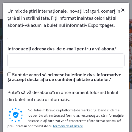
10
Distribuitori
×
Un mix de știri internaționale, inovații, târguri, comerț în
1
țară și în străinătate. Fiți informat înaintea celorlalți și
abonați-vă acum la buletinul informativ Exportpages.
Aparate pneumatice de înşurubat
– găsiți producători și furnizori
.
Introduceți adresa dvs. de e-mail pentru a vă abona.
exportatori
Producători
11
10
Distribuitori
Sunt de acord să primesc buletinele dvs. informative
1
și accept declarația de confidențialitate a datelor.
Puteți să vă dezabonați în orice moment folosind linkul
Home
Pentru unelte de ateliere
Unelte pneumatice
din buletinul nostru informativ.
Aparate pneumatice de înşurubat
Noi folosim Brevo ca platformă de marketing. Dând click mai
jos pentru a trimite acest formular, recunoașteți că informațiile
Faceți publicitate gratuit pe
pe care le-ați furnizat vor fi transferate către Brevo pentru a fi
prelucrate în conformitate cu
termeni de utilizare
.
Exportpages!