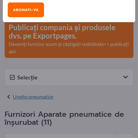
Nevoile – Ofertele – Bunuri second-hand – Contacte
ABONATI-VA
comerciale >> începeți aici
Publicați compania și produsele
dvs. pe Exportpages.
Deveniți furnizor acum și câștigați vizibilitate>> publicați
aici
Selecție
Unelte pneumatice
Furnizori Aparate pneumatice de
înşurubat (11)