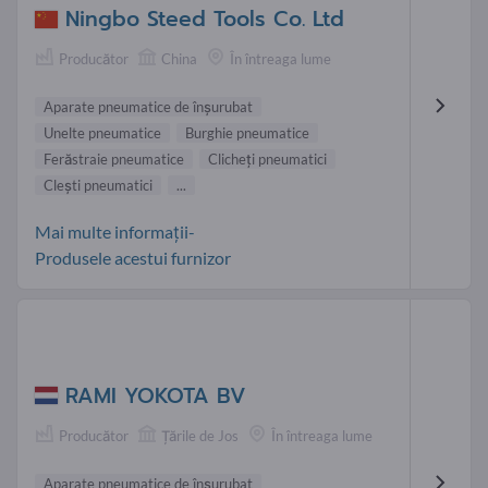
Ningbo Steed Tools Co. Ltd
Producător
China
În întreaga lume
Aparate pneumatice de înşurubat
Unelte pneumatice
Burghie pneumatice
Ferăstraie pneumatice
Clicheți pneumatici
Clești pneumatici
...
Mai multe informații-
Produsele acestui furnizor
RAMI YOKOTA BV
Producător
Țările de Jos
În întreaga lume
Aparate pneumatice de înşurubat