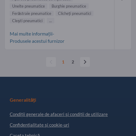
Unelte pneumatice
Burghie pneumatice
Ferăstraie pneumatice
Clicheți pneumatici
Clești pneumatici
...
Mai multe informații-
Produsele acestui furnizor
1
2
Generalități
Condiţii generale de afaceri și condiții de utilizare
Confidențialitate și cookie-uri
Caseta tehnică