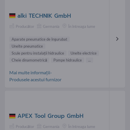
alki TECHNIK GmbH
Producător
Germania
În întreaga lume
Aparate pneumatice de înşurubat
Unelte pneumatice
Scule pentru instalaţii hidraulice
Unelte electrice
Cheie dinamometrică
Pompe hidraulice
...
Mai multe informații-
Produsele acestui furnizor
APEX Tool Group GmbH
Producător
Germania
În întreaga lume