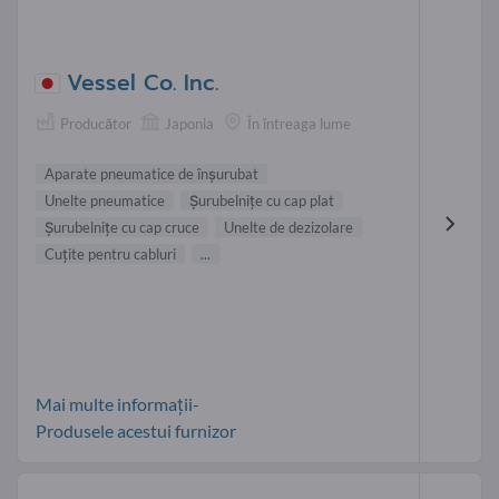
Vessel Co. Inc.
Producător
Japonia
În întreaga lume
Aparate pneumatice de înşurubat
Unelte pneumatice
Şurubelniţe cu cap plat
Şurubelniţe cu cap cruce
Unelte de dezizolare
Cuţite pentru cabluri
...
Mai multe informații-
Produsele acestui furnizor