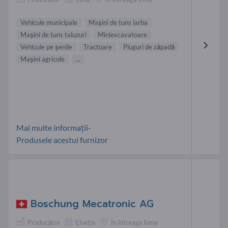
Vehicule municipale
Maşini de tuns iarba
Maşini de tuns taluzuri
Miniexcavatoare
Vehicule pe șenile
Tractoare
Pluguri de zăpadă
Maşini agricole
...
Mai multe informații-
Produsele acestui furnizor
Boschung Mecatronic AG
Producător
Elveţia
În întreaga lume