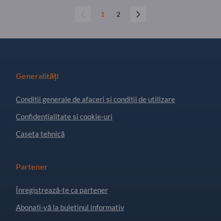
1
2
Generalități
Condiţii generale de afaceri și condiții de utilizare
Confidențialitate și cookie-uri
Caseta tehnică
Partener
Înregistrează-te ca partener
Abonați-vă la buletinul informativ