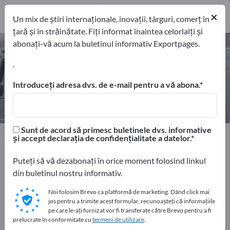
11
Producători
×
Un mix de știri internaționale, inovații, târguri, comerț în
11
țară și în străinătate. Fiți informat înaintea celorlalți și
abonați-vă acum la buletinul informativ Exportpages.
Vehicule municipale – găsiți
producători și furnizori
.
Introduceți adresa dvs. de e-mail pentru a vă abona.
exportatori
Producători
11
11
Sunt de acord să primesc buletinele dvs. informative
Home
Vehicule
Vehicule municipale
și accept declarația de confidențialitate a datelor.
Puteți să vă dezabonați în orice moment folosind linkul
Faceți publicitate gratuit pe
din buletinul nostru informativ.
Exportpages!
Noi folosim Brevo ca platformă de marketing. Dând click mai
Nevoile – Ofertele – Bunuri second-hand – Contacte
jos pentru a trimite acest formular, recunoașteți că informațiile
comerciale >> începeți aici
pe care le-ați furnizat vor fi transferate către Brevo pentru a fi
prelucrate în conformitate cu
termeni de utilizare
.