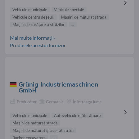
Vehicule municipale
Vehicule speciale
Vehicule pentru deșeuri
Mașini de măturat strada
Mașini de curățare a străzilor
...
Mai multe informații-
Produsele acestui furnizor
Grünig Industriemaschinen
GmbH
Producător
Germania
În întreaga lume
Vehicule municipale
Autovehicule măturătoare
Mașini de măturat strada
Mașini de măturat şi aspirat străzi
Bucket excavators
...