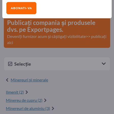
Nevoile – Ofertele – Bunuri second-hand – Contacte
ABONATI-VA
comerciale >> începeți aici
Publicați compania și produsele
dvs. pe Exportpages.
Deveniți furnizor acum și câștigați vizibilitate>> publicați
aici
Selecție
Minereuri şi minerale
Ilmenit (2)
Minereu de cupru (2)
Minereuri de aluminiu (3)