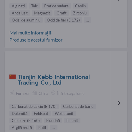
Alginați
Talc
Praf de sudare
Caolin
Andaluzit
Magnezit
Grafit
Zirconiu
Oxizi de aluminiu
Oxid de fier (E 172)
...
Mai multe informații-
Produsele acestui furnizor
Tianjin Kebb International
Trading Co., Ltd
Furnizor
China
În întreaga lume
Carbonat de calciu (E 170)
Carbonat de bariu
Dolomită
Feldspat
Wolastonit
Celuloze (E 460)
Fluorină
Ilmenit
Argilă brută
Rutil
...