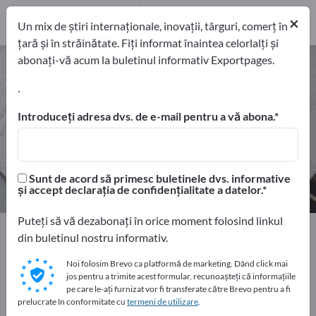
Producători
6
Distribuitori
4
×
Un mix de știri internaționale, inovații, târguri, comerț în
țară și în străinătate. Fiți informat înaintea celorlalți și
abonați-vă acum la buletinul informativ Exportpages.
Minereuri de metale neferoase –
găsiți producători și furnizori
.
Introduceți adresa dvs. de e-mail pentru a vă abona.
exportatori
Producători
10
6
Distribuitori
Sunt de acord să primesc buletinele dvs. informative
4
și accept declarația de confidențialitate a datelor.
Puteți să vă dezabonați în orice moment folosind linkul
Home
Materii prime şi semifabricate
din buletinul nostru informativ.
Minereuri şi minerale
Minereuri de metale neferoase
Noi folosim Brevo ca platformă de marketing. Dând click mai
jos pentru a trimite acest formular, recunoașteți că informațiile
Faceți publicitate gratuit pe
pe care le-ați furnizat vor fi transferate către Brevo pentru a fi
prelucrate în conformitate cu
termeni de utilizare
.
Exportpages!