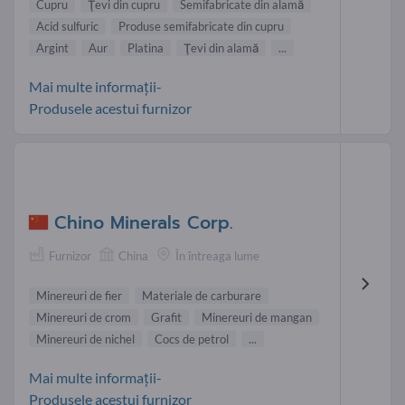
Cupru
Ţevi din cupru
Semifabricate din alamă
Acid sulfuric
Produse semifabricate din cupru
Argint
Aur
Platina
Ţevi din alamă
...
Mai multe informații-
Produsele acestui furnizor
Chino Minerals Corp.
Furnizor
China
În întreaga lume
Minereuri de fier
Materiale de carburare
Minereuri de crom
Grafit
Minereuri de mangan
Minereuri de nichel
Cocs de petrol
...
Mai multe informații-
Produsele acestui furnizor