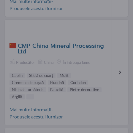
Mai multe informații-
Produsele acestui furnizor
CMP China Mineral Processing
Ltd
Producător
China
În întreaga lume
Caolin
Sticlă de cuarţ
Mulit
Cremene de puşcă
Fluorină
Corindon
Nisip de turnătorie
Bauxită
Pietre decorative
Argilit
...
Mai multe informații-
Produsele acestui furnizor