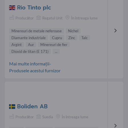
Rio Tinto plc
Producător
Regatul Unit
În întreaga lume
Minereuri de metale neferoase
Nichel
Diamante industriale
Cupru
Zinc
Talc
Argint
Aur
Minereuri de fier
Dioxid de titan (E 171)
...
Mai multe informații-
Produsele acestui furnizor
Boliden AB
Producător
Suedia
În întreaga lume