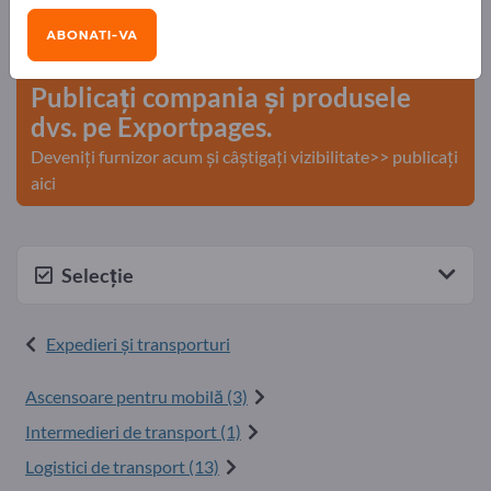
Nevoile – Ofertele – Bunuri second-hand – Contacte
ABONATI-VA
comerciale >> începeți aici
Publicați compania și produsele
dvs. pe Exportpages.
Deveniți furnizor acum și câștigați vizibilitate>> publicați
aici
Selecție
Expedieri şi transporturi
Ascensoare pentru mobilă (3)
Intermedieri de transport (1)
Logistici de transport (13)