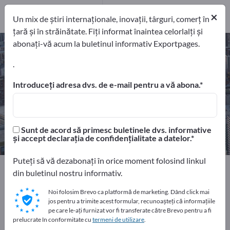
furnizori de servicii
×
12
Un mix de știri internaționale, inovații, târguri, comerț în
țară și în străinătate. Fiți informat înaintea celorlalți și
abonați-vă acum la buletinul informativ Exportpages.
Servicii de logistică – găsiți
producători și furnizori
.
Introduceți adresa dvs. de e-mail pentru a vă abona.
exportatori
Producători
24
12
furnizori de servicii
Sunt de acord să primesc buletinele dvs. informative
12
și accept declarația de confidențialitate a datelor.
Puteți să vă dezabonați în orice moment folosind linkul
Home
Servicii
Expedieri şi transporturi
din buletinul nostru informativ.
Servicii de logistică
Noi folosim Brevo ca platformă de marketing. Dând click mai
jos pentru a trimite acest formular, recunoașteți că informațiile
Faceți publicitate gratuit pe
pe care le-ați furnizat vor fi transferate către Brevo pentru a fi
prelucrate în conformitate cu
termeni de utilizare
.
Exportpages!