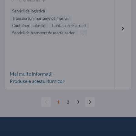
În întreaga lume
Servicii de logistică
Transporturi maritime de mărfuri
Containere folosite
Containere Flatrack
Servicii de transport de marfa aerian
...
Mai multe informații-
Produsele acestui furnizor
1
2
3