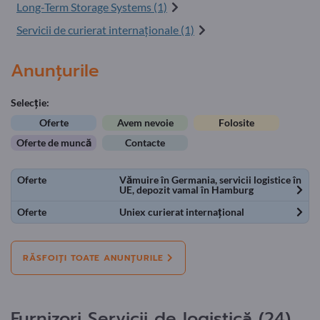
Long-Term Storage Systems (1)
Servicii de curierat internaționale (1)
Anunțurile
Selecție:
Oferte
Avem nevoie
Folosite
Oferte de muncă
Contacte
Oferte
Vămuire în Germania, servicii logistice în
UE, depozit vamal în Hamburg
Oferte
Uniex curierat internațional
RĂSFOIȚI TOATE ANUNȚURILE
Furnizori Servicii de logistică (24)