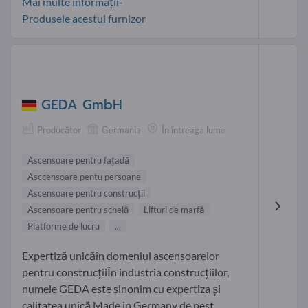
Mai multe informații-
Produsele acestui furnizor
GEDA GmbH
Producător
Germania
În întreaga lume
Ascensoare pentru faţadă
Asccensoare pentu persoane
Ascensoare pentru construcţii
Ascensoare pentru schelă
Lifturi de marfă
Platforme de lucru
...
Expertiză unicăîn domeniul ascensoarelor
pentru construcțiiÎn industria construcțiilor,
numele GEDA este sinonim cu expertiza și
calitatea unică Made in Germany de pest...