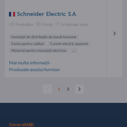
Schneider Electric S.A.
Producător
Franţa
În întreaga lume
Instalaţii de distribuţie de joasă tensiune
Fante pentru cabluri
Curent electric aparent
Material pentru instalaţii electrice
...
Mai multe informații-
Produsele acestui furnizor
1
2
Generalități