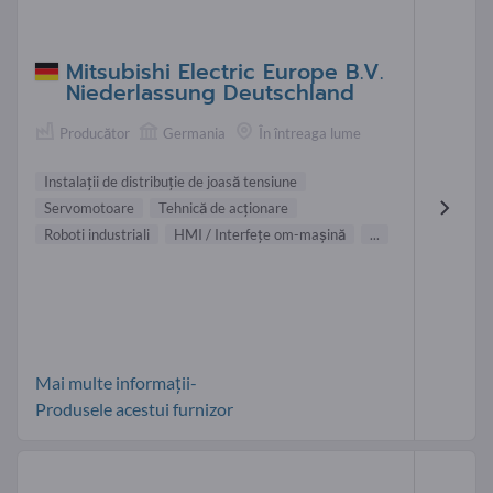
Mitsubishi Electric Europe B.V.
Niederlassung Deutschland
Producător
Germania
În întreaga lume
Instalaţii de distribuţie de joasă tensiune
Servomotoare
Tehnică de acţionare
Roboti industriali
HMI / Interfeţe om-maşină
...
Mai multe informații-
Produsele acestui furnizor