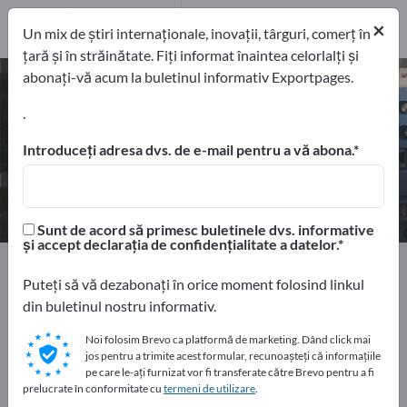
Producători
11
×
Un mix de știri internaționale, inovații, târguri, comerț în
țară și în străinătate. Fiți informat înaintea celorlalți și
abonați-vă acum la buletinul informativ Exportpages.
Instalaţii de distribuţie de joasă
tensiune – găsiți producători și
.
furnizori
Introduceți adresa dvs. de e-mail pentru a vă abona.
exportatori
Producători
11
11
Sunt de acord să primesc buletinele dvs. informative
și accept declarația de confidențialitate a datelor.
Home
Electrotehnică
Instalaţii de comutare
Puteți să vă dezabonați în orice moment folosind linkul
Instalaţii de distribuţie de joasă tensiune
din buletinul nostru informativ.
Faceți publicitate gratuit pe
Noi folosim Brevo ca platformă de marketing. Dând click mai
jos pentru a trimite acest formular, recunoașteți că informațiile
Exportpages!
pe care le-ați furnizat vor fi transferate către Brevo pentru a fi
prelucrate în conformitate cu
Nevoile – Ofertele – Bunuri second-hand – Contacte
termeni de utilizare
.