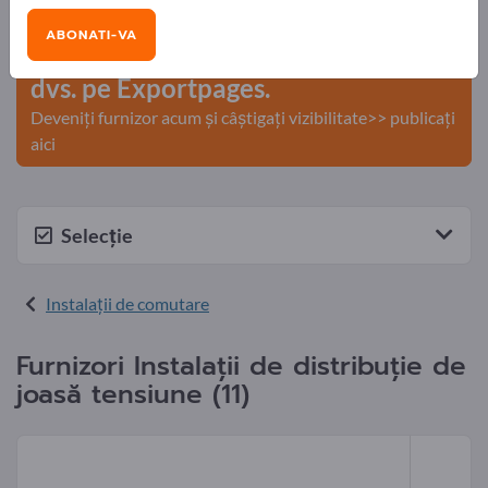
comerciale >> începeți aici
ABONATI-VA
Publicați compania și produsele
dvs. pe Exportpages.
Deveniți furnizor acum și câștigați vizibilitate>> publicați
aici
Selecție
Instalaţii de comutare
Furnizori Instalaţii de distribuţie de
joasă tensiune (11)