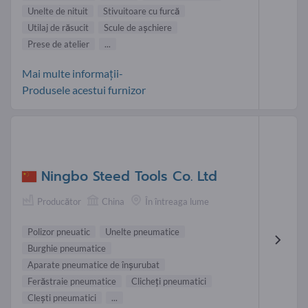
Unelte de nituit
Stivuitoare cu furcă
Utilaj de răsucit
Scule de aşchiere
Prese de atelier
...
Mai multe informații-
Produsele acestui furnizor
Ningbo Steed Tools Co. Ltd
Producător
China
În întreaga lume
Polizor pneuatic
Unelte pneumatice
Burghie pneumatice
Aparate pneumatice de înşurubat
Ferăstraie pneumatice
Clicheți pneumatici
Clești pneumatici
...