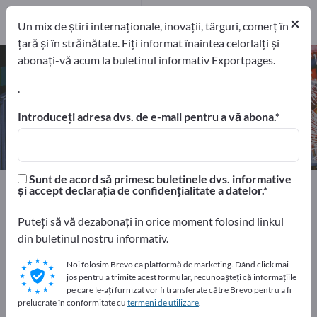
7
Producători
×
Un mix de știri internaționale, inovații, târguri, comerț în
7
țară și în străinătate. Fiți informat înaintea celorlalți și
abonați-vă acum la buletinul informativ Exportpages.
Polizor pneuatic – găsiți
producători și furnizori
.
Introduceți adresa dvs. de e-mail pentru a vă abona.
exportatori
Producători
7
7
Sunt de acord să primesc buletinele dvs. informative
Home
Pentru unelte de ateliere
Unelte pneumatice
și accept declarația de confidențialitate a datelor.
Polizor pneuatic
Puteți să vă dezabonați în orice moment folosind linkul
din buletinul nostru informativ.
Faceți publicitate gratuit pe
Exportpages!
Noi folosim Brevo ca platformă de marketing. Dând click mai
jos pentru a trimite acest formular, recunoașteți că informațiile
Nevoile – Ofertele – Bunuri second-hand – Contacte
pe care le-ați furnizat vor fi transferate către Brevo pentru a fi
comerciale >> începeți aici
prelucrate în conformitate cu
termeni de utilizare
.