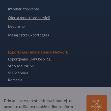
Întrebări frecvente
Oferta noastră de servicii
Despre noi
Mesaj către Exportpages
Exportpages International Network
Exportpages Danube S.R.L.
Str. 9 Mai Nr. 51
55027 Sibiu
Romania
Prin utilizarea acestui site web sunteți de
SUNT
DE
acord cu utilizarea cookie-urilor conform
ACORD
Copyright © 2026 Exportpages International GmbH. All
CU