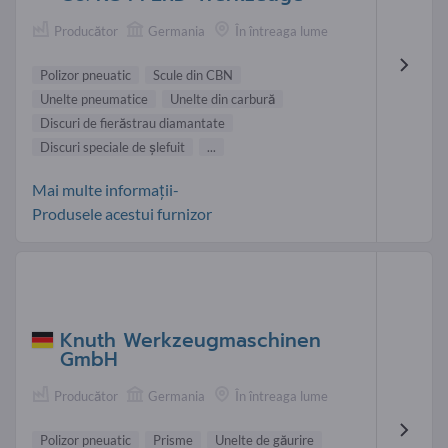
Producător
Germania
În întreaga lume
Polizor pneuatic
Scule din CBN
Unelte pneumatice
Unelte din carbură
Discuri de fierăstrau diamantate
Discuri speciale de şlefuit
...
Mai multe informații-
Produsele acestui furnizor
Knuth Werkzeugmaschinen
GmbH
Producător
Germania
În întreaga lume
Polizor pneuatic
Prisme
Unelte de găurire