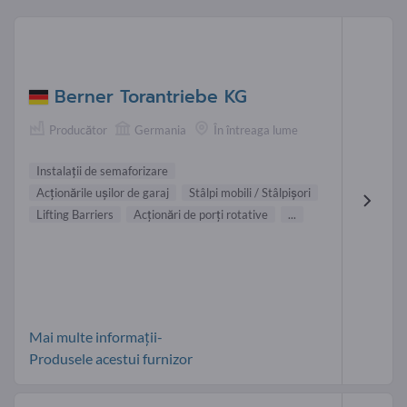
Berner Torantriebe KG
Producător
Germania
În întreaga lume
Instalaţii de semaforizare
Acţionările uşilor de garaj
Stâlpi mobili / Stâlpişori
Lifting Barriers
Acţionări de porţi rotative
...
Mai multe informații-
Produsele acestui furnizor