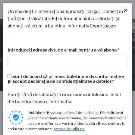
Distribuitori
1
×
Un mix de știri internaționale, inovații, târguri, comerț în
țară și în străinătate. Fiți informat înaintea celorlalți și
abonați-vă acum la buletinul informativ Exportpages.
Instalaţii de semaforizare – găsiți
producători și furnizori
.
Introduceți adresa dvs. de e-mail pentru a vă abona.
exportatori
Producători
4
3
Distribuitori
Sunt de acord să primesc buletinele dvs. informative
1
și accept declarația de confidențialitate a datelor.
Puteți să vă dezabonați în orice moment folosind linkul
Home
Electrotehnică
Lămpi şi iluminări
din buletinul nostru informativ.
Lumini de semnalizare
Instalaţii de semaforizare
Noi folosim Brevo ca platformă de marketing. Dând click mai
jos pentru a trimite acest formular, recunoașteți că informațiile
Faceți publicitate gratuit pe
pe care le-ați furnizat vor fi transferate către Brevo pentru a fi
prelucrate în conformitate cu
termeni de utilizare
.
Exportpages!