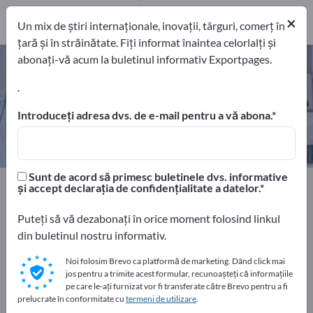
Producători
8
×
Un mix de știri internaționale, inovații, târguri, comerț în
țară și în străinătate. Fiți informat înaintea celorlalți și
abonați-vă acum la buletinul informativ Exportpages.
Aparate de măsură cu infraroşii –
găsiți producători și furnizori
.
Introduceți adresa dvs. de e-mail pentru a vă abona.
exportatori
Producători
8
8
Sunt de acord să primesc buletinele dvs. informative
Home
Medicină și laboratoare
și accept declarația de confidențialitate a datelor.
Aparate de măsură pentru laboratoare
Aparate de măsură cu infraroşii
Puteți să vă dezabonați în orice moment folosind linkul
din buletinul nostru informativ.
Faceți publicitate gratuit pe
Noi folosim Brevo ca platformă de marketing. Dând click mai
jos pentru a trimite acest formular, recunoașteți că informațiile
Exportpages!
pe care le-ați furnizat vor fi transferate către Brevo pentru a fi
Nevoile – Ofertele – Bunuri second-hand – Contacte
prelucrate în conformitate cu
termeni de utilizare
.