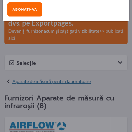
comerciale >> începeți aici
ABONATI-VA
Publicați compania și produsele
dvs. pe Exportpages.
Deveniți furnizor acum și câștigați vizibilitate>> publicați
aici
Selecție
Aparate de măsură pentru laboratoare
Furnizori Aparate de măsură cu
infraroşii (8)