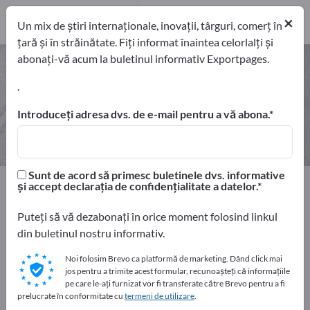
exportatori
2
Producători
2
×
Un mix de știri internaționale, inovații, târguri, comerț în
țară și în străinătate. Fiți informat înaintea celorlalți și
abonați-vă acum la buletinul informativ Exportpages.
Cauciucări – găsiți producători și
furnizori
.
Introduceți adresa dvs. de e-mail pentru a vă abona.
exportatori
Producători
2
2
Sunt de acord să primesc buletinele dvs. informative
Home
Materii prime şi semifabricate
și accept declarația de confidențialitate a datelor.
Materiale de acoperire
Cauciucări
Puteți să vă dezabonați în orice moment folosind linkul
din buletinul nostru informativ.
Faceți publicitate gratuit pe
Exportpages!
Noi folosim Brevo ca platformă de marketing. Dând click mai
jos pentru a trimite acest formular, recunoașteți că informațiile
Nevoile – Ofertele – Bunuri second-hand – Contacte
pe care le-ați furnizat vor fi transferate către Brevo pentru a fi
comerciale >> începeți aici
prelucrate în conformitate cu
termeni de utilizare
.