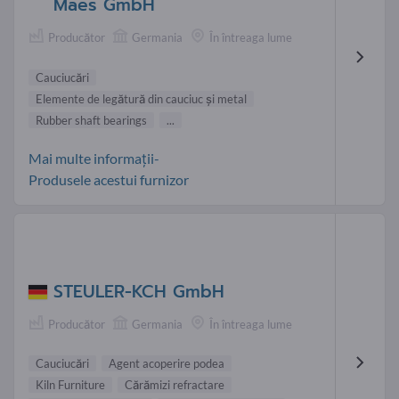
Maes GmbH
Producător
Germania
În întreaga lume
Cauciucări
Elemente de legătură din cauciuc şi metal
Rubber shaft bearings
...
Mai multe informații-
Produsele acestui furnizor
STEULER-KCH GmbH
Producător
Germania
În întreaga lume
Cauciucări
Agent acoperire podea
Kiln Furniture
Cărămizi refractare