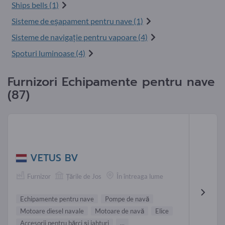
Ships bells (1)
Sisteme de eșapament pentru nave (1)
Sisteme de navigaţie pentru vapoare (4)
Spoturi luminoase (4)
Furnizori Echipamente pentru nave
(87)
VETUS BV
Furnizor
Țările de Jos
În întreaga lume
Echipamente pentru nave
Pompe de navă
Motoare diesel navale
Motoare de navă
Elice
Accesorii pentru bărci și iahturi
...