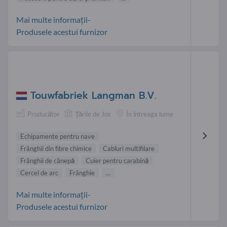
Mai multe informații-
Produsele acestui furnizor
Touwfabriek Langman B.V.
Producător
Țările de Jos
În întreaga lume
Echipamente pentru nave
Frânghii din fibre chimice
Cabluri multifilare
Frânghii de cânepă
Cuier pentru carabină
Cercel de arc
Frânghie
...
Mai multe informații-
Produsele acestui furnizor