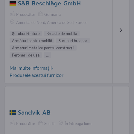
S&B Beschläge GmbH
Producător
Germania
America de Nord, America de Sud, Europa
Şuruburi-fluture
Broaste de mobila
Armături pentru mobilă
Suruburi broasca
Armături metalice pentru construcţii
Feronerii de uşă
...
Mai multe informații-
Produsele acestui furnizor
Sandvik AB
Producător
Suedia
În întreaga lume