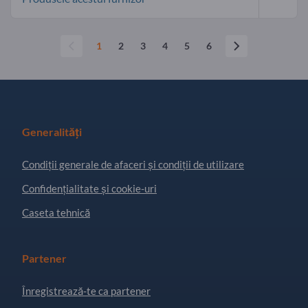
1
2
3
4
5
6
Generalități
Condiţii generale de afaceri și condiții de utilizare
Confidențialitate și cookie-uri
Caseta tehnică
Partener
Înregistrează-te ca partener