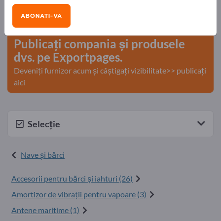
Nevoile – Ofertele – Bunuri second-hand – Contacte
ABONATI-VA
comerciale >> începeți aici
Publicați compania și produsele
dvs. pe Exportpages.
Deveniți furnizor acum și câștigați vizibilitate>> publicați
aici
Selecție
Nave şi bărci
Accesorii pentru bărci și iahturi (26)
Amortizor de vibraţii pentru vapoare (3)
Antene maritime (1)