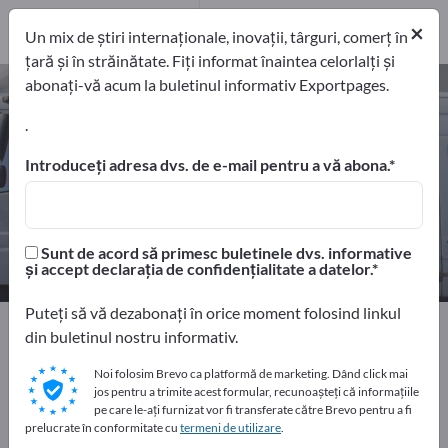
Distribuitori
1
×
Un mix de știri internaționale, inovații, târguri, comerț în
țară și în străinătate. Fiți informat înaintea celorlalți și
abonați-vă acum la buletinul informativ Exportpages.
Echipamente pentru nave – găsiți
producători și furnizori
.
Introduceți adresa dvs. de e-mail pentru a vă abona.
exportatori
Producători
87
86
Distribuitori
Sunt de acord să primesc buletinele dvs. informative
1
și accept declarația de confidențialitate a datelor.
Puteți să vă dezabonați în orice moment folosind linkul
Home
Vehicule
Nave şi bărci
din buletinul nostru informativ.
Echipamente pentru nave
Noi folosim Brevo ca platformă de marketing. Dând click mai
jos pentru a trimite acest formular, recunoașteți că informațiile
Faceți publicitate gratuit pe
pe care le-ați furnizat vor fi transferate către Brevo pentru a fi
prelucrate în conformitate cu
termeni de utilizare
.
Exportpages!