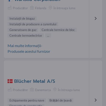
Producător
Finlanda
În întreaga lume
Instalaţii de biogaz
Instalaţii de producere a curentului
Generatoare de gaz
Centrale termice de bloc
Centrale termoelectrice
...
Mai multe informații-
Produsele acestui furnizor
Blücher Metal A/S
Producător
Danemarca
În întreaga lume
Echipamente pentru nave
Brăţări de ţeavă
Elemente de construcţie