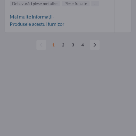
Debavurări piese metalice
Piese frezate
...
Mai multe informații-
Produsele acestui furnizor
1
2
3
4