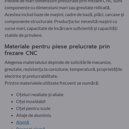
Piesele de mari dimensiuni prelucrate prin frezare CNC sunt
componente cu dimensiuni mari sau greutate ridicată.
Acestea includ baze de mașini, cadre de bază, plăci, carcase și
componente structurale. Producția lor necesită mașini cu
curse mari, capacitate de încărcare suficientă și capacități
stabile de prindere.
Materiale pentru piese prelucrate prin
frezare CNC
Alegerea materialului depinde de solicitările mecanice,
greutate, rezistența la coroziune, temperatură, proprietățile
electrice și prelucrabilitate.
Printre materialele utilizate frecvent se numără:
Oțeluri nealiate și aliate
Oțel inoxidabil
Oțel pentru scule
Aliaje de aluminiu
Alamă
Bronz
și
alamă