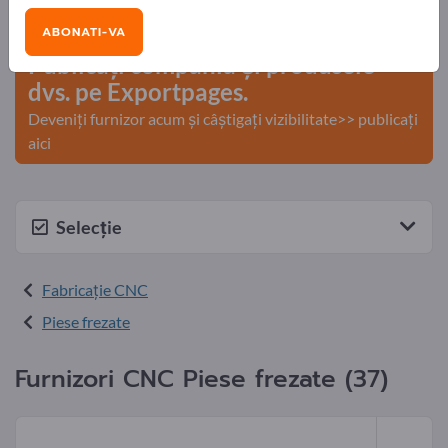
comerciale >> începeți aici
ABONATI-VA
Publicați compania și produsele
dvs. pe Exportpages.
Deveniți furnizor acum și câștigați vizibilitate>> publicați
aici
Selecție
Fabricaţie CNC
Piese frezate
Furnizori CNC Piese frezate (37)