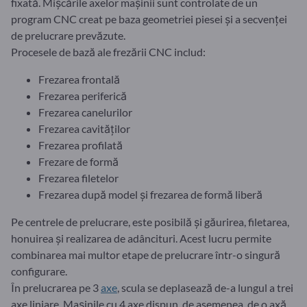
fixată. Mișcările axelor mașinii sunt controlate de un
program CNC creat pe baza geometriei piesei și a secvenței
de prelucrare prevăzute.
Procesele de bază ale frezării CNC includ:
Frezarea frontală
Frezarea periferică
Frezarea canelurilor
Frezarea cavităților
Frezarea profilată
Frezare de formă
Frezarea filetelor
Frezarea după model și frezarea de formă liberă
Pe centrele de prelucrare, este posibilă și găurirea, filetarea,
honuirea și realizarea de adâncituri. Acest lucru permite
combinarea mai multor etape de prelucrare într-o singură
configurare.
În prelucrarea pe 3
axe
, scula se deplasează de-a lungul a trei
axe liniare. Mașinile cu 4 axe dispun, de asemenea, de o axă