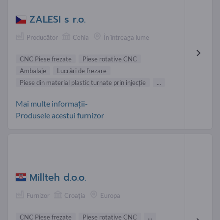
ZALESI s r.o.
Producător
Cehia
În întreaga lume
CNC Piese frezate
Piese rotative CNC
Ambalaje
Lucrări de frezare
Piese din material plastic turnate prin injecţie
...
Mai multe informații-
Produsele acestui furnizor
Millteh d.o.o.
Furnizor
Croaţia
Europa
CNC Piese frezate
Piese rotative CNC
...