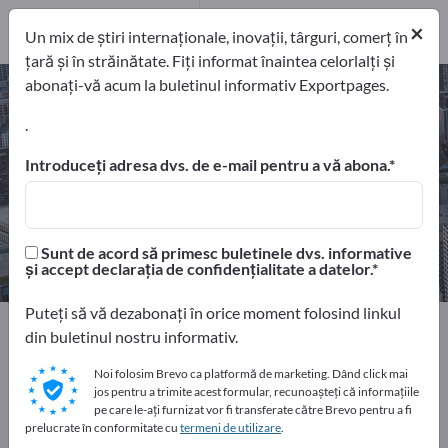
Distribuitori
2
×
furnizori de servicii
1
Un mix de știri internaționale, inovații, târguri, comerț în
țară și în străinătate. Fiți informat înaintea celorlalți și
abonați-vă acum la buletinul informativ Exportpages.
CNC Piese frezate – găsiți
producători și furnizori
.
Introduceți adresa dvs. de e-mail pentru a vă abona.
exportatori
Producători
37
34
Distribuitori
furnizori de servicii
Sunt de acord să primesc buletinele dvs. informative
2
1
și accept declarația de confidențialitate a datelor.
Puteți să vă dezabonați în orice moment folosind linkul
Home
Servicii
Fabricaţie CNC
CNC Piese frezate
din buletinul nostru informativ.
Noi folosim Brevo ca platformă de marketing. Dând click mai
Faceți publicitate gratuit pe
jos pentru a trimite acest formular, recunoașteți că informațiile
Exportpages!
pe care le-ați furnizat vor fi transferate către Brevo pentru a fi
prelucrate în conformitate cu
termeni de utilizare
.
Nevoile – Ofertele – Bunuri second-hand – Contacte