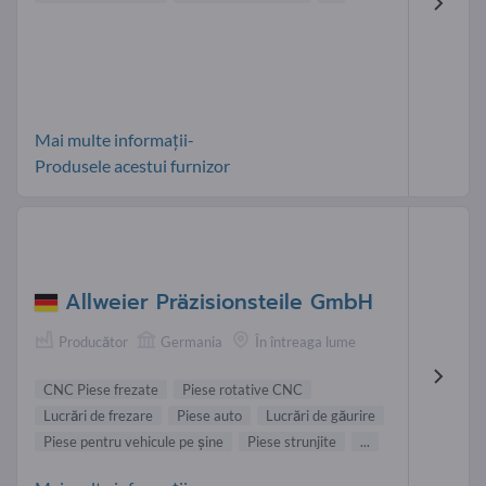
Mai multe informații-
Produsele acestui furnizor
Allweier Präzisionsteile GmbH
Producător
Germania
În întreaga lume
CNC Piese frezate
Piese rotative CNC
Lucrări de frezare
Piese auto
Lucrări de găurire
Piese pentru vehicule pe şine
Piese strunjite
...