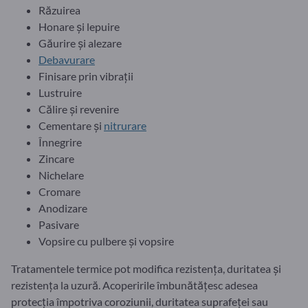
Răzuirea
Honare și lepuire
Găurire și alezare
Debavurare
Finisare prin vibrații
Lustruire
Călire și revenire
Cementare și
nitrurare
Înnegrire
Zincare
Nichelare
Cromare
Anodizare
Pasivare
Vopsire cu pulbere și vopsire
Tratamentele termice pot modifica rezistența, duritatea și
rezistența la uzură. Acoperirile îmbunătățesc adesea
protecția împotriva coroziunii, duritatea suprafeței sau