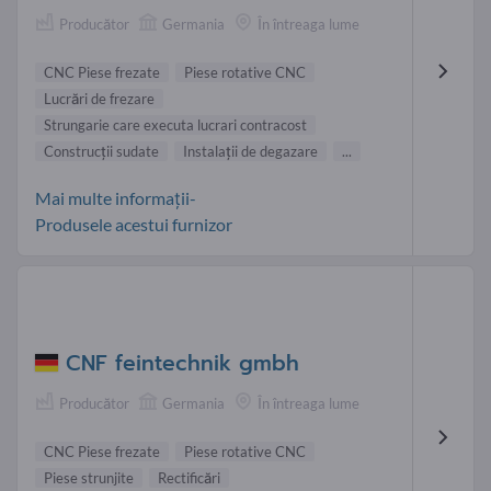
Producător
Germania
În întreaga lume
CNC Piese frezate
Piese rotative CNC
Lucrări de frezare
Strungarie care executa lucrari contracost
Construcţii sudate
Instalaţii de degazare
...
Mai multe informații-
Produsele acestui furnizor
CNF feintechnik gmbh
Producător
Germania
În întreaga lume
CNC Piese frezate
Piese rotative CNC
Piese strunjite
Rectificări