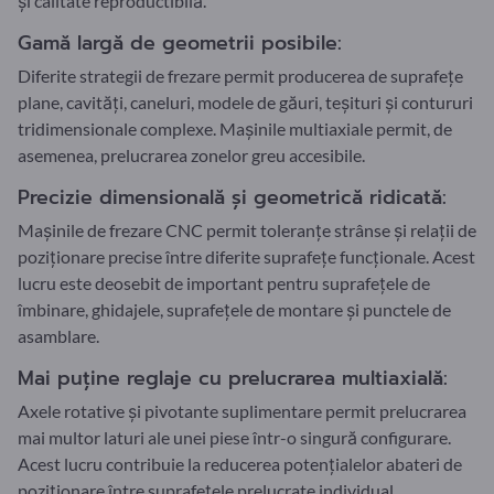
și calitate reproductibilă.
Gamă largă de geometrii posibile:
Diferite strategii de frezare permit producerea de suprafețe
plane, cavități, caneluri, modele de găuri, teșituri și contururi
tridimensionale complexe. Mașinile multiaxiale permit, de
asemenea, prelucrarea zonelor greu accesibile.
Precizie dimensională și geometrică ridicată:
Mașinile de frezare CNC permit toleranțe strânse și relații de
poziționare precise între diferite suprafețe funcționale. Acest
lucru este deosebit de important pentru suprafețele de
îmbinare, ghidajele, suprafețele de montare și punctele de
asamblare.
Mai puține reglaje cu prelucrarea multiaxială:
Axele rotative și pivotante suplimentare permit prelucrarea
mai multor laturi ale unei piese într-o singură configurare.
Acest lucru contribuie la reducerea potențialelor abateri de
poziționare între suprafețele prelucrate individual.