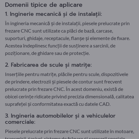
Domenii tipice de aplicare
1. Inginerie mecanică și de instalații:
În ingineria mecanică și de instalații, piesele prelucrate prin
frezare CNC sunt utilizate ca plăci de bază, carcase,
suporturi, ghidaje, receptacule, flanșe și elemente de fixare.
Acestea îndeplinesc funcții de susținere a sarcinii, de
poziționare, de ghidare sau de protecție.
2. Fabricarea de scule și matrițe:
Inserțiile pentru matrițe, plăcile pentru scule, dispozitivele
de prindere, electrozii și piesele de contur sunt frecvent
prelucrate prin frezare CNC. În acest domeniu, există de
obicei cerințe ridicate privind precizia dimensională, calitatea
suprafeței și conformitatea exactă cu datele CAD.
3. Ingineria automobilelor și a vehiculelor
comerciale:
Piesele prelucrate prin frezare CNC sunt utilizate în motoare,
transmisii, șasiuri, sisteme de frânare și caroserii speciale.