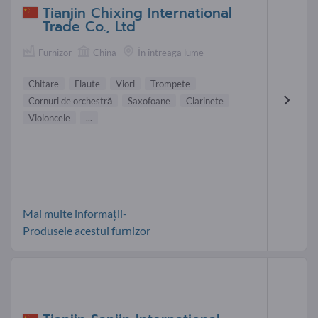
Tianjin Chixing International
Trade Co., Ltd
Furnizor
China
În întreaga lume
Chitare
Flaute
Viori
Trompete
Cornuri de orchestră
Saxofoane
Clarinete
Violoncele
...
Mai multe informații-
Produsele acestui furnizor