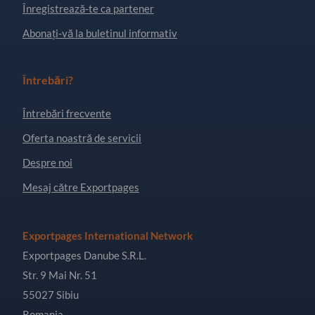
Înregistrează-te ca partener
Abonați-vă la buletinul informativ
Întrebări?
Întrebări frecvente
Oferta noastră de servicii
Despre noi
Mesaj către Exportpages
Exportpages International Network
Exportpages Danube S.R.L.
Str. 9 Mai Nr. 51
55027 Sibiu
Romania