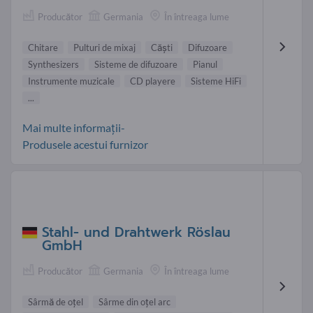
Producător
Germania
În întreaga lume
Chitare
Pulturi de mixaj
Căşti
Difuzoare
Synthesizers
Sisteme de difuzoare
Pianul
Instrumente muzicale
CD playere
Sisteme HiFi
...
Mai multe informații-
Produsele acestui furnizor
Stahl- und Drahtwerk Röslau
GmbH
Producător
Germania
În întreaga lume
Sârmă de oţel
Sârme din oţel arc