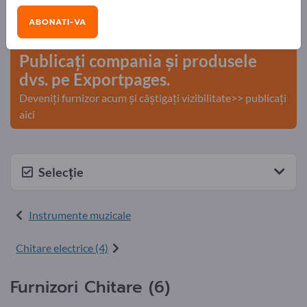
Nevoile – Ofertele – Bunuri second-hand – Contacte
ABONATI-VA
comerciale >> începeți aici
Publicați compania și produsele
dvs. pe Exportpages.
Deveniți furnizor acum și câștigați vizibilitate>> publicați
aici
Selecție
Instrumente muzicale
Chitare electrice (4)
Furnizori Chitare (6)