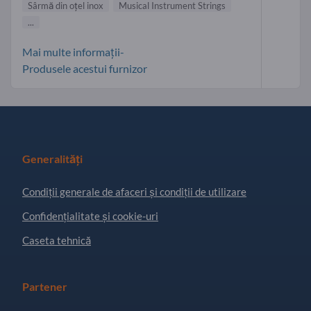
Sârmă din oţel inox
Musical Instrument Strings
...
Mai multe informații-
Produsele acestui furnizor
Generalități
Condiţii generale de afaceri și condiții de utilizare
Confidențialitate și cookie-uri
Caseta tehnică
Partener