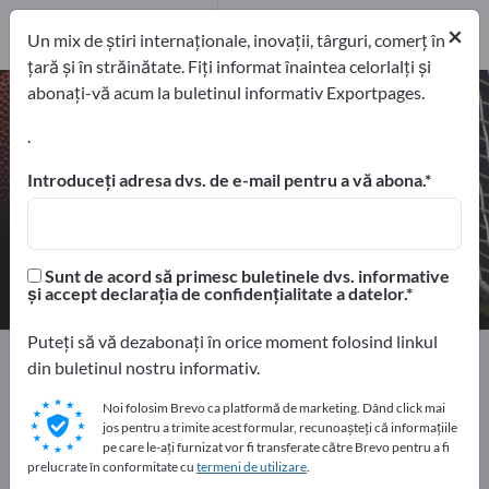
Producători
4
×
Un mix de știri internaționale, inovații, târguri, comerț în
Distribuitori
2
țară și în străinătate. Fiți informat înaintea celorlalți și
abonați-vă acum la buletinul informativ Exportpages.
Chitare – găsiți producători și
furnizori
.
Introduceți adresa dvs. de e-mail pentru a vă abona.
exportatori
Producători
6
4
Distribuitori
Sunt de acord să primesc buletinele dvs. informative
2
și accept declarația de confidențialitate a datelor.
Puteți să vă dezabonați în orice moment folosind linkul
Home
Sport şi timp liber
Instrumente muzicale
din buletinul nostru informativ.
Chitare
Noi folosim Brevo ca platformă de marketing. Dând click mai
jos pentru a trimite acest formular, recunoașteți că informațiile
Faceți publicitate gratuit pe
pe care le-ați furnizat vor fi transferate către Brevo pentru a fi
prelucrate în conformitate cu
termeni de utilizare
.
Exportpages!