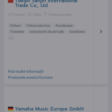
Tianjin Sanjin International
Trade Co., Ltd
Furnizor
China
În întreaga lume
Chitare
Chitare electrice
Acordeoane
Trompete
Instrumente de percuţie
Saxofoane
...
Mai multe informații-
Produsele acestui furnizor
Yamaha Music Europe GmbH