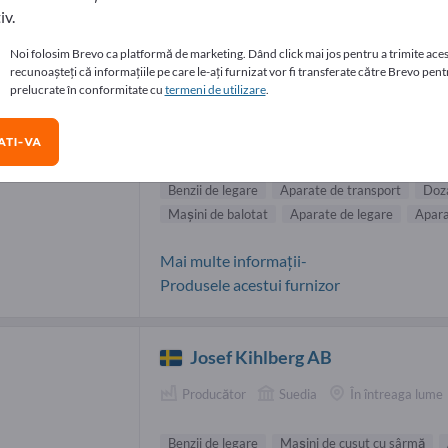
iv.
izori Benzii de legare (14)
Noi folosim Brevo ca platformă de marketing. Dând click mai jos pentru a trimite aces
recunoașteți că informațiile pe care le-ați furnizat vor fi transferate către Brevo pentr
prelucrate în conformitate cu
termeni de utilizare
.
FEIFER Kovovýroba spol. s r.o.
Producător
Cehia
În întreaga lume
TI-VA
Benzii de legare
Aparate de transport
Doza
Maşini de balotat
Aparate de legare
Apara
Mai multe informații-
Produsele acestui furnizor
Josef Kihlberg AB
Producător
Suedia
În întreaga lume
Benzii de legare
Mașini de cusut cu sârmă