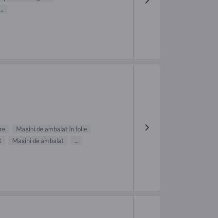
...
re
Maşini de ambalat în folie
t
Maşini de ambalat
...