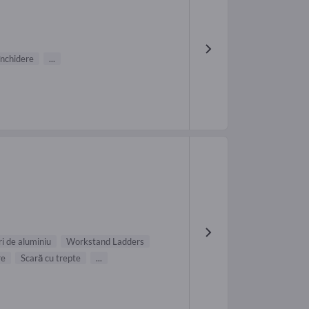
nchidere
...
i de aluminiu
Workstand Ladders
re
Scară cu trepte
...