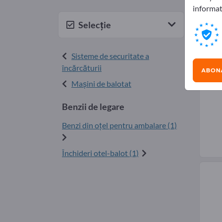
informat
Furn
Selecție
Sisteme de securitate a
încărcăturii
ABONA
Maşini de balotat
Benzii de legare
Benzi din oţel pentru ambalare (1)
Închideri otel-balot (1)