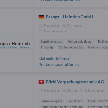
Brangs + Heinrich GmbH
Producător
Germania
În întreaga lume
Benzii de legare
Folii cu bule de aer
Folii de
Ambalaje
Cartoane ondulat
Folii contracta
Mai multe informații-
Produsele acestui furnizor
Bürki Verpackungstechnik AG
Producător
Elveţia
În întreaga lume
Benzii de legare
Folii strech
Maşini de amba
Benzi adezive pentru ambalare
Dozatoare pen