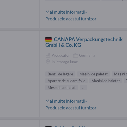
Mai multe informații-
Produsele acestui furnizor
CANAPA Verpackungstechnik
GmbH & Co. KG
Producător
Germania
În întreaga lume
Benzii de legare
Maşini de paletat
Maşini 
Aparate de sudare folie
Maşini de balotat
Mese de ambalat
...
Mai multe informații-
Produsele acestui furnizor