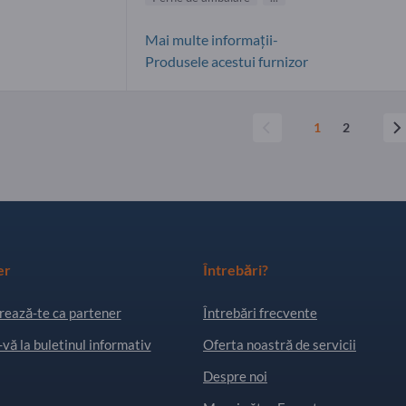
Mai multe informații-
Produsele acestui furnizor
1
2
er
Întrebări?
rează-te ca partener
Întrebări frecvente
vă la buletinul informativ
Oferta noastră de servicii
Despre noi