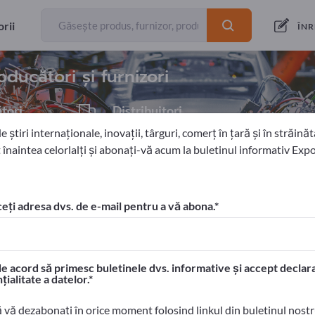
rii
exportatori
14
ÎNR
oducători și furnizori
tori
Distribuitori
1
 știri internaționale, inovații, târguri, comerț în țară și în străinăta
 înaintea celorlalți și abonați-vă acum la buletinul informativ Exp
uritate a încărcăturii
Benzii de legare
eți adresa dvs. de e-mail pentru a vă abona.
 Exportpages!
tacte comerciale >> începeți aici
e acord să primesc buletinele dvs. informative și accept declara
ele dvs. pe Exportpages.
țialitate a datelor.
> publicați aici
ă vă dezabonați în orice moment folosind linkul din buletinul nost