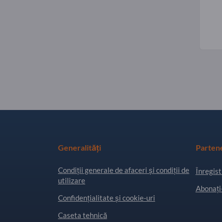
Generalități
Parten
Condiţii generale de afaceri și condiții de
Înregist
utilizare
Abonați-
Confidențialitate și cookie-uri
Caseta tehnică