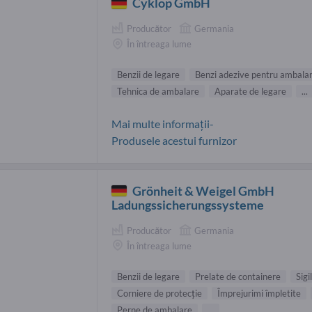
Cyklop GmbH
Producător
Germania
În întreaga lume
Benzii de legare
Benzi adezive pentru ambala
Tehnica de ambalare
Aparate de legare
...
Mai multe informații-
Produsele acestui furnizor
Grönheit & Weigel GmbH
Ladungssicherungssysteme
Producător
Germania
În întreaga lume
Benzii de legare
Prelate de containere
Sigi
Corniere de protecţie
Împrejurimi împletite
Perne de ambalare
...