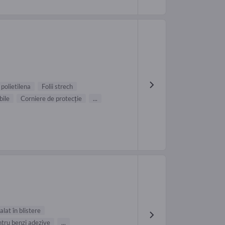
 polietilena
Folii strech
bile
Corniere de protecţie
...
lat în blistere
tru benzi adezive
...