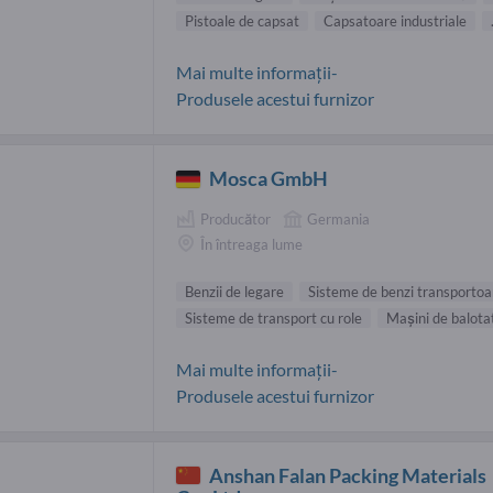
Pistoale de capsat
Capsatoare industriale
Mai multe informații-
Produsele acestui furnizor
Mosca GmbH
Producător
Germania
În întreaga lume
Benzii de legare
Sisteme de benzi transportoa
Sisteme de transport cu role
Maşini de balota
Mai multe informații-
Produsele acestui furnizor
Anshan Falan Packing Materials