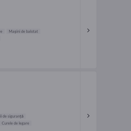
re
Maşini de balotat
lii de siguranţă
Curele de legare