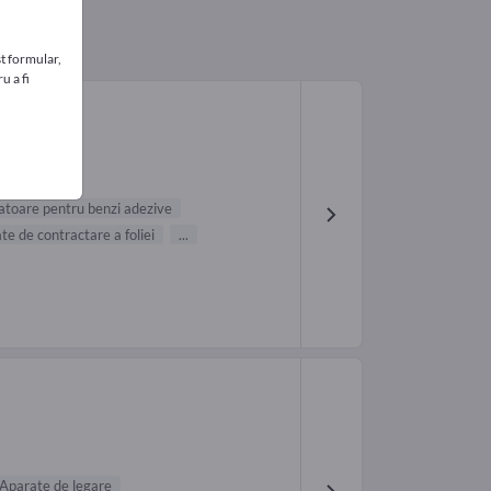
t formular,
u a fi
toare pentru benzi adezive
te de contractare a foliei
...
Aparate de legare