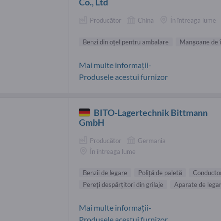
Co., Ltd
Producător
China
În întreaga lume
Benzi din oţel pentru ambalare
Manşoane de î
Mai multe informații-
Produsele acestui furnizor
BITO-Lagertechnik Bittmann
GmbH
Producător
Germania
În întreaga lume
Benzii de legare
Poliţă de paletă
Conductor
Pereţi despărţitori din grilaje
Aparate de lega
Mai multe informații-
Produsele acestui furnizor