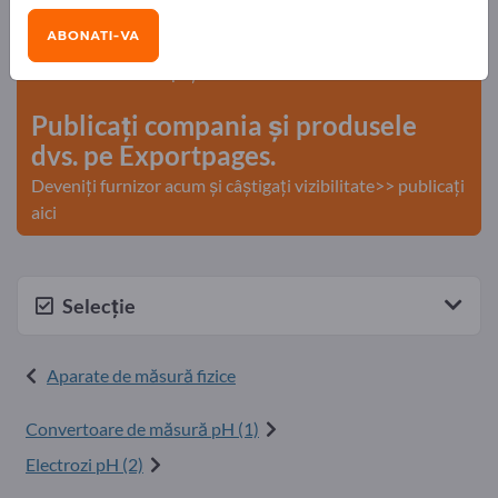
Exportpages!
ABONATI-VA
Nevoile – Ofertele – Bunuri second-hand – Contacte
comerciale >> începeți aici
Publicați compania și produsele
dvs. pe Exportpages.
Deveniți furnizor acum și câștigați vizibilitate>> publicați
aici
Selecție
Aparate de măsură fizice
Convertoare de măsură pH (1)
Electrozi pH (2)