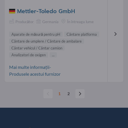
Mettler-Toledo GmbH
Producător
Germania
În întreaga lume
Aparate de măsură pentru pH
Cântare platforma
Cântare de umplere / Cântare de ambalare
Cântar vehicul / Cântar camion
Analizatori de oxigen
...
Mai multe informații-
Produsele acestui furnizor
1
2