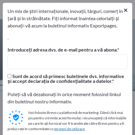
15
Distribuitori
1
×
Un mix de știri internaționale, inovații, târguri, comerț în
țară și în străinătate. Fiți informat înaintea celorlalți și
abonați-vă acum la buletinul informativ Exportpages.
Aparate de măsură pentru pH –
găsiți producători și furnizori
.
Introduceți adresa dvs. de e-mail pentru a vă abona.
exportatori
Producători
16
15
Distribuitori
Sunt de acord să primesc buletinele dvs. informative
1
și accept declarația de confidențialitate a datelor.
Puteți să vă dezabonați în orice moment folosind linkul
Home
Tehnologie de măsurare și optică
din buletinul nostru informativ.
Tehnologii de măsurare
Aparate de măsură fizice
Aparate de măsură pentru pH
Noi folosim Brevo ca platformă de marketing. Dând click mai
jos pentru a trimite acest formular, recunoașteți că informațiile
pe care le-ați furnizat vor fi transferate către Brevo pentru a fi
prelucrate în conformitate cu
Faceți publicitate gratuit pe
termeni de utilizare
.