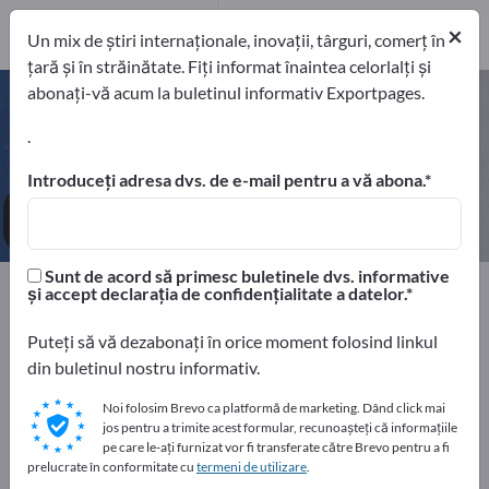
Producători
×
6
Un mix de știri internaționale, inovații, târguri, comerț în
țară și în străinătate. Fiți informat înaintea celorlalți și
abonați-vă acum la buletinul informativ Exportpages.
Bancomate – găsiți producători și
furnizori
.
Introduceți adresa dvs. de e-mail pentru a vă abona.
exportatori
Producători
6
6
Sunt de acord să primesc buletinele dvs. informative
Home
Echipamente de firmă / Mobilier instituțional
și accept declarația de confidențialitate a datelor.
Amenajări pentru bănci
Bancomate
Puteți să vă dezabonați în orice moment folosind linkul
din buletinul nostru informativ.
Faceți publicitate gratuit pe
Exportpages!
Noi folosim Brevo ca platformă de marketing. Dând click mai
jos pentru a trimite acest formular, recunoașteți că informațiile
Nevoile – Ofertele – Bunuri second-hand – Contacte
pe care le-ați furnizat vor fi transferate către Brevo pentru a fi
comerciale >> începeți aici
prelucrate în conformitate cu
termeni de utilizare
.