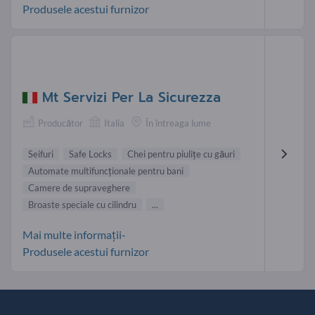
Produsele acestui furnizor
Mt Servizi Per La Sicurezza
Producător
Italia
În întreaga lume
Seifuri
Safe Locks
Chei pentru piulițe cu găuri
Automate multifuncţionale pentru bani
Camere de supraveghere
Broaste speciale cu cilindru
...
Mai multe informații-
Produsele acestui furnizor